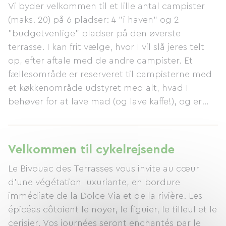
Vi byder velkommen til et lille antal campister
(maks. 20) på 6 pladser: 4 "i haven" og 2
"budgetvenlige" pladser på den øverste
terrasse. I kan frit vælge, hvor I vil slå jeres telt
op, efter aftale med de andre campister. Et
fællesområde er reserveret til campisterne med
et køkkenområde udstyret med alt, hvad I
behøver for at lave mad (og lave kaffe!), og er
beregnet som et sted til møder og socialt
samvær. De sanitære faciliteter inkluderer et
brusebad (med varmt vand), en håndvask og
Velkommen til cykelrejsende
selvfølgelig toiletter. Endelig tilbyder Café des
Le Bivouac des Terrasses vous invite au cœur
Terrasses på stedet lette måltider lavet med
d'une végétation luxuriante, en bordure
lokale og sæsonbestemte råvarer, hovedsageligt
immédiate de la Dolce Via et de la rivière. Les
økologiske og fra lokale producenter.
épicéas côtoient le noyer, le figuier, le tilleul et le
Morgenmad og aperitiffer kan bestilles. Vi er så
cerisier. Vos journées seront enchantés par le
taknemmelige for dette sted, der fandt os (og