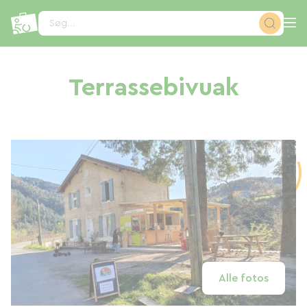
CCookie-styringspanel
Søg...
Terrassebivuak
Alle fotos