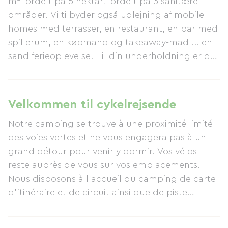
m² fordelt på 5 hektar, fordelt på 3 sanitære
områder. Vi tilbyder også udlejning af mobile
homes med terrasser, en restaurant, en bar med
spillerum, en købmand og takeaway-mad ... en
sand ferieoplevelse! Til din underholdning er der
en opvarmet indendørs pool med spa-område,
en udendørs pool med vandrutsjebane, minigolf,
en legeplads, bordtennis, et spillerum,
Velkommen til cykelrejsende
petanquebaner, bueskydning og meget mere.
Notre camping se trouve à une proximité limité
En købmand og en restaurant er tilgængelige til
des voies vertes et ne vous engagera pas à un
morgenmad, frokost og aftensmad, der serverer
grand détour pour venir y dormir. Vos vélos
lækre måltider. En bar/isbod er åben hele
reste auprès de vous sur vos emplacements.
dagen. I højsæsonen er der et
Nous disposons à l'accueil du camping de carte
underholdningsteam til rådighed, samt en
d'itinéraire et de circuit ainsi que de piste
børneklub.
cyclable à vous conseiller.