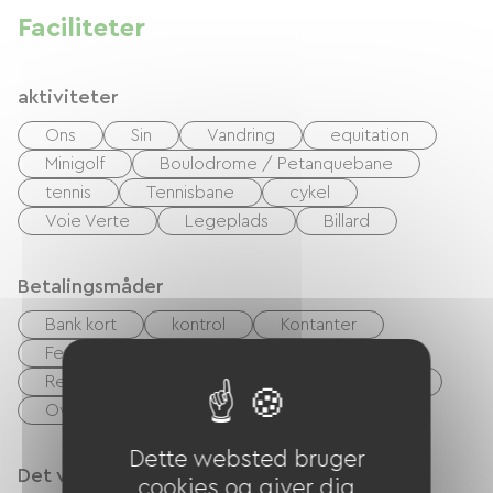
Faciliteter
aktiviteter
Ons
Sin
Vandring
equitation
Minigolf
Boulodrome / Petanquebane
tennis
Tennisbane
cykel
Voie Verte
Legeplads
Billard
Betalingsmåder
Bank kort
kontrol
Kontanter
Feriekuponer (ANCV)
Restaurantbilletter, spisesteder, måltidsbilletter
Overførsel
Dette websted bruger
Det vi er gode til
cookies og giver dig