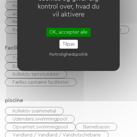
kontrol over, hvad du
Restaurant
Fastfood
Bar
vil aktivere
accepterede dyr
Udlejning af lagner
Rengøring med tillæg
Spillerum
Børneklub
Parkeringsplads for autocampere
OK, accepter alle
Tilpas
Faciliteter
Fortrolighedspolitik
TV
Barbecue
Have Lounge
Baby udstyr
Kollektiv vaskemaskine
Kollektiv tørretumbler
Fælles sanitære faciliteter
piscine
Kollektiv svømmehal
Udendørs swimmingpool
Opvarmet swimmingpool
Børnebassin
Vandland / Vandland / Vandrutschebane