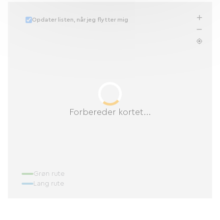
Opdater listen, når jeg flytter mig
Forbereder kortet...
Grøn rute
Lang rute