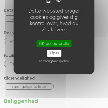
Betalingsmåder
Dette websted bruger
cookies og giver dig
kontrol
Kontanter
kontrol over, hvad du
vil aktivere
Det vi er gode til
accepterede dyr
Cykeludlejning
OK, accepter alle
Tilpas
Faciliteter
Fortrolighedspolitik
Fælles sanitære faciliteter
tilgængelighed
Tilgængelige toiletter
Beliggenhed