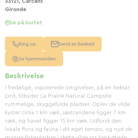
33121, Carcans
Gironde
Se på kortet
Ring op
Send en besked
Se hjemmesiden
Beskrivelse
I fredelige, uspolerede omgivelser, på en hektar
jord, tilbyder La Prairie Natural Campsite
rummelige, skyggefulde pladser. Oplev de vilde
kyster cirka 1 km væk, søstrandene ligger 7 km
væk, og havet ligger 15 km væk. Udforsk den
lokale flora og fauna i dit eget tempo, og nyd de
mange fiskepladser i dette vilde og beskyttede