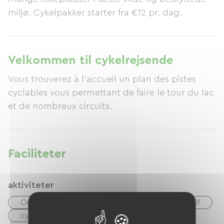
miljø. Cykelpakker starter fra €12 pr. dag.
Velkommen til cykelrejsende
Vous trouverez à l'accueil un plan des pistes
cyclables vous permettant de faire le tour du lac
et de nombreux circuits.
Faciliteter
aktiviteter
Ons
lac
Sin
Vandring
Golf
cykel
Voie Verte