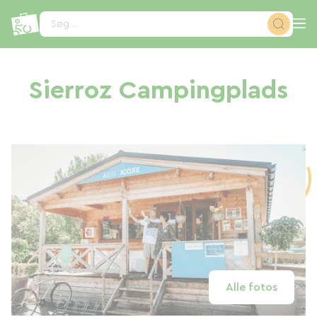
CCookie-styringspanel
Søg...
Sierroz Campingplads
Alle fotos