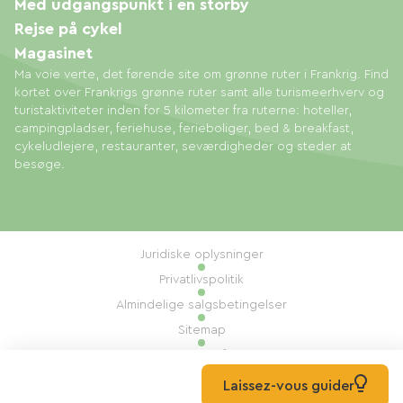
Med udgangspunkt i en storby
Rejse på cykel
Magasinet
Ma voie verte, det førende site om grønne ruter i Frankrig. Find
kortet over Frankrigs grønne ruter samt alle turismeerhverv og
turistaktiviteter inden for 5 kilometer fra ruterne: hoteller,
campingpladser, feriehuse, ferieboliger, bed & breakfast,
cykeludlejere, restauranter, seværdigheder og steder at
besøge.
Juridiske oplysninger
Privatlivspolitik
Almindelige salgsbetingelser
Sitemap
Administration af cookies
Udført af: Mill, Privas
Laissez-vous guider
© 2026 Ma Voie Verte Alle rettigheder forbeholdes