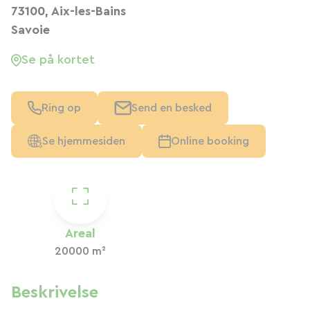
73100, Aix-les-Bains
Savoie
Se på kortet
Ring op
Send en besked
Se hjemmesiden
Online booking
Areal
20000 m²
Beskrivelse