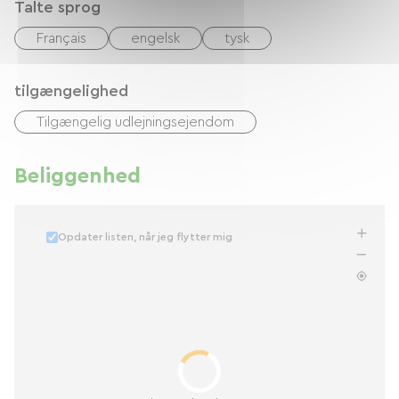
Talte sprog
Français
engelsk
tysk
tilgængelighed
Tilgængelig udlejningsejendom
Beliggenhed
Opdater listen, når jeg flytter mig