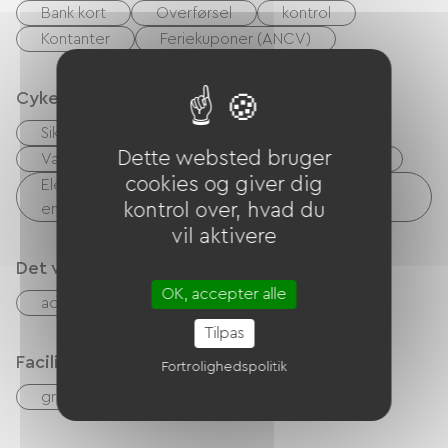
Bank kort
Overførsel
kontrol
Kontanter
Feriekuponer (ANCV)
Cykelmodtagelsestjenester
Sikker cykelskur
Reparationssæt
Dette websted bruger
Vaskerifaciliteter til rådighed (gratis eller betalt)
cookies og giver dig
Elektrisk ladepunkt (til elcykelbatterier, GPS-
kontrol over, hvad du
enheder osv.)
vil aktivere
Det vi er gode til
OK, accepter alle
accepterede dyr
snack
Tilpas
Faciliteter
Fortrolighedspolitik
gratis WIFI