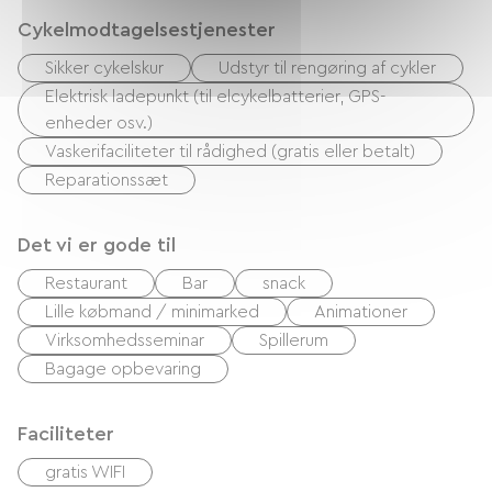
Cykelmodtagelsestjenester
Sikker cykelskur
Udstyr til rengøring af cykler
Elektrisk ladepunkt (til elcykelbatterier, GPS-
enheder osv.)
Vaskerifaciliteter til rådighed (gratis eller betalt)
Reparationssæt
Det vi er gode til
Restaurant
Bar
snack
Lille købmand / minimarked
Animationer
Virksomhedsseminar
Spillerum
Bagage opbevaring
Faciliteter
gratis WIFI