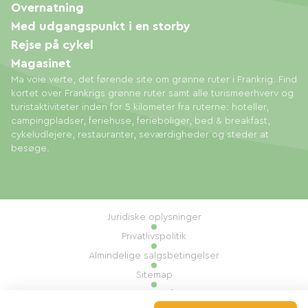
Overnatning
Med udgangspunkt i en storby
Rejse på cykel
Magasinet
Ma voie verte, det førende site om grønne ruter i Frankrig. Find
kortet over Frankrigs grønne ruter samt alle turismeerhverv og
turistaktiviteter inden for 5 kilometer fra ruterne: hoteller,
campingpladser, feriehuse, ferieboliger, bed & breakfast,
cykeludlejere, restauranter, seværdigheder og steder at
besøge.
Juridiske oplysninger
Privatlivspolitik
Almindelige salgsbetingelser
Sitemap
Administration af cookies