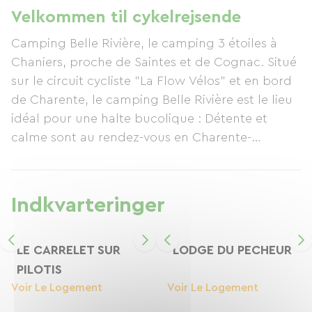
Denne traditionelle fiskerhytte, en perle i
Velkommen til cykelrejsende
Charente-Maritime, byder velkommen til 2 til 6
Camping Belle Rivière, le camping 3 étoiles à
personer i fuld komfort. LE LODGE DU PECHEUR:
Chaniers, proche de Saintes et de Cognac. Situé
Med udsigt over Charente-floden og parken,
sur le circuit cycliste "La Flow Vélos" et en bord
omgivet af frodige grønne områder, ligger
de Charente, le camping Belle Rivière est le lieu
denne hytte på pæle mellem 1,50 og 1,80 meter
idéal pour une halte bucolique : Détente et
høj. LE COCO SWEET: Rustik, robust og
calme sont au rendez-vous en Charente-
komfortabel - lej en Coco Sweet for et unikt
Maritime. Le patrimoine Charentais est riche :
ophold.
marqué par la culture de la vigne, l'océan
atlantique mais aussi par l'histoire, omniprésente
Indkvarteringer
dans des villes comme Saintes ou Rochefort,
l'amateur d'Histoire et d'histoires ira de
découverte en découverte, du Mur de
LE CARRELET SUR
LODGE DU PECHEUR
l'Atlantique aux places fortes anglaises de la
PILOTIS
guerre de Cent Ans, des immenses plages de
Voir Le Logement
Voir Le Logement
sables fins aux campagnes jalonnées de