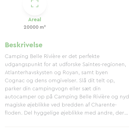
Areal
20000 m²
Beskrivelse
Camping Belle Rivière er det perfekte
udgangspunkt for at udforske Saintes-regionen,
Atlanterhavskysten og Royan, samt byen
Cognac og dens omgivelser. Slå dit telt op,
parker din campingvogn eller sæt din
autocamper op på Camping Belle Rivière og nyd
magiske øjeblikke ved bredden af ​​Charente-
floden. Del hyggelige øjeblikke med andre, der
deler din passion for at opdage naturen og
kulturarven i Charente-Maritime. LE CARRELET: