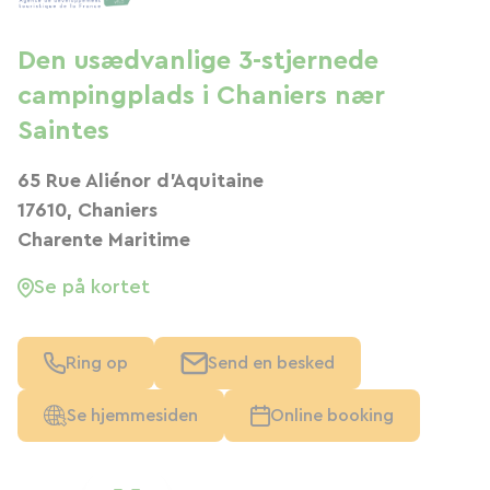
Den usædvanlige 3-stjernede
campingplads i Chaniers nær
Saintes
65 Rue Aliénor d'Aquitaine
17610, Chaniers
Charente Maritime
Se på kortet
Ring op
Send en besked
Se hjemmesiden
Online booking