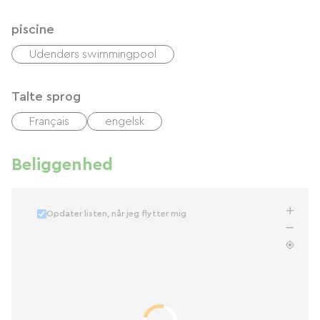
piscine
Udendørs swimmingpool
Talte sprog
Français
engelsk
Beliggenhed
Opdater listen, når jeg flytter mig