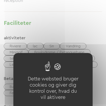
réception
Faciliteter
aktiviteter
Riviere
lac
Sin
Vandring
Minigolf
Boulodrome / Petanquebane
tennis
cykel
VTT
Voie Verte
Legeplads
Billard
Natklub
Spa
Dette websted bruger
Betalingsmåder
cookies og giver dig
Bank kort
kontrol
Kontanter
kontrol over, hvad du
Feriekuponer (ANCV)
Overførsel
vil aktivere