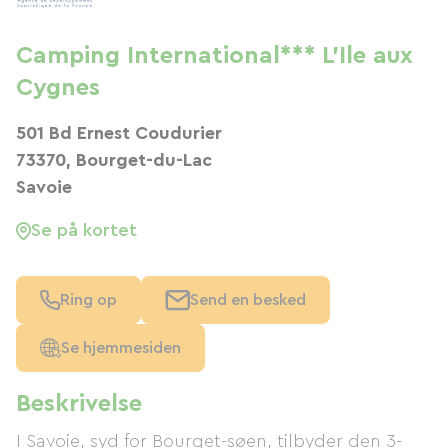
Camping International*** L'Ile aux
Cygnes
501 Bd Ernest Coudurier
73370, Bourget-du-Lac
Savoie
Se på kortet
Ring op
Send en besked
Se hjemmesiden
Beskrivelse
I Savoie, syd for Bourget-søen, tilbyder den 3-