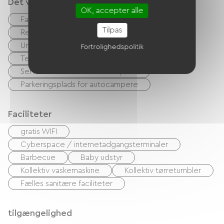
Det vi er gode til
OK, accepter alle
Fastfood
Bar
accepterede dyr
Tilpas
Rengøring med tillæg
Cykeludlejning
Underholdningsrum
Spillerum
Fortrolighedspolitik
Teenager klub
Børneklub
Serviceområde for autocampere
Parkeringsplads for autocampere
Faciliteter
gratis WIFI
Cyberspace / internetadgangsterminaler
Barbecue
Baby udstyr
Kollektiv vaskemaskine
Kollektiv tørretumbler
Fælles sanitære faciliteter
tilgængelighed