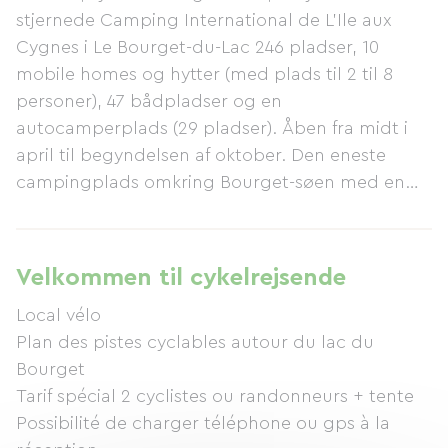
stjernede Camping International de L'Ile aux
Cygnes i Le Bourget-du-Lac 246 pladser, 10
mobile homes og hytter (med plads til 2 til 8
personer), 47 bådpladser og en
autocamperplads (29 pladser). Åben fra midt i
april til begyndelsen af ​​oktober. Den eneste
campingplads omkring Bourget-søen med en
overvåget strand (juli-august) og en privat
lystbådehavn. Faciliteterne inkluderer en
snackbar, købmand, bar, vaskeri, spillerum,
Velkommen til cykelrejsende
underholdning for børn og voksne (juli-august),
Local vélo
cykelopbevaring, petanquebane, volleyballbane,
Plan des pistes cyclables autour du lac du
bordtennisborde, legepladser og Wi-Fi-adgang.
Bourget
Tilgængelig via cykelstier.
Tarif spécial 2 cyclistes ou randonneurs + tente
Possibilité de charger téléphone ou gps à la