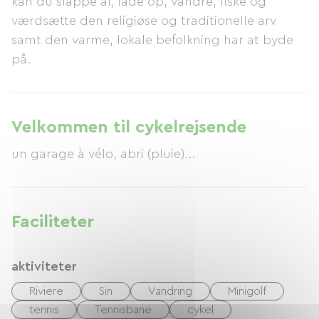
kan du slappe af, lade op, vandre, fiske og
værdsætte den religiøse og traditionelle arv
samt den varme, lokale befolkning har at byde
på.
Velkommen til cykelrejsende
un garage à vélo, abri (pluie)...
Faciliteter
aktiviteter
Riviere
Sin
Vandring
Minigolf
tennis
Tennisbane
cykel