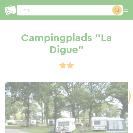
CCookie-styringspanel
Søg...
Campingplads "La
Digue"