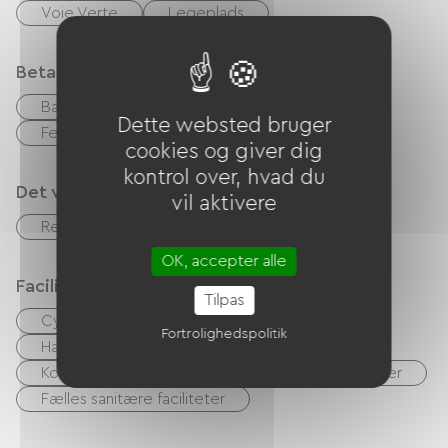
Voie Verte
Legeplads
Betalingsmåder
Bank kort
kontrol
Kontanter
Dette websted bruger
Feriekuponer (ANCV)
cookies og giver dig
kontrol over, hvad du
Det vi er gode til
vil aktivere
Restaurant
accepterede dyr
OK, accepter alle
Faciliteter
Tilpas
Cyberspace / internetadgangsterminaler
Fortrolighedspolitik
Have Lounge
Baby udstyr
Kollektiv vaskemaskine
Kollektiv tørretumbler
Fælles sanitære faciliteter