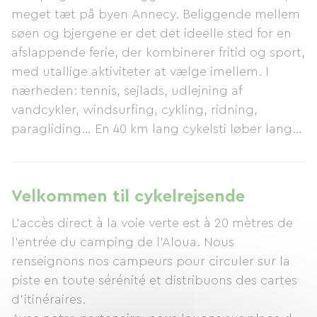
meget tæt på byen Annecy. Beliggende mellem
søen og bjergene er det det ideelle sted for en
afslappende ferie, der kombinerer fritid og sport,
med utallige aktiviteter at vælge imellem. I
nærheden: tennis, sejlads, udlejning af
vandcykler, windsurfing, cykling, ridning,
paragliding… En 40 km lang cykelsti løber langs
campingpladsen. Udflugter, vandreture og
organiserede ture er alle tilgængelige, for ikke at
nævne turistattraktionerne i byerne Sevrier og
Velkommen til cykelrejsende
Annecy. På campingpladsen: volleyballbane,
L'accès direct à la voie verte est à 20 mètres de
fodboldbane, petanquebane, indendørs rum
l'entrée du camping de l'Aloua. Nous
med tv, videospil, billard, Wi-Fi i baren,
renseignons nos campeurs pour circuler sur la
legeplads og forskellige aktiviteter for alle aldre
piste en toute sérénité et distribuons des cartes
(temaaftener, dans, karaoke osv.). Se billeder.
d'itinéraires.
Faciliteter inkluderer: vaskemaskine,