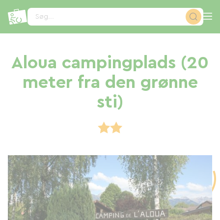
CCookie-styringspanel
Søg...
Aloua campingplads (20
meter fra den grønne
sti)