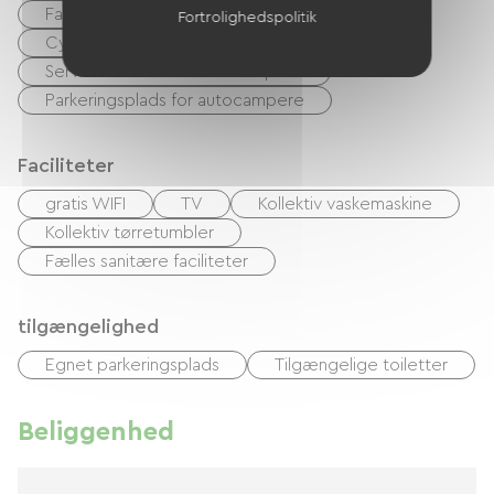
Fastfood
Bar
accepterede dyr
Fortrolighedspolitik
Cykeludlejning
Spillerum
TV-stue
Serviceområde for autocampere
Parkeringsplads for autocampere
Faciliteter
gratis WIFI
TV
Kollektiv vaskemaskine
Kollektiv tørretumbler
Fælles sanitære faciliteter
tilgængelighed
Egnet parkeringsplads
Tilgængelige toiletter
Beliggenhed