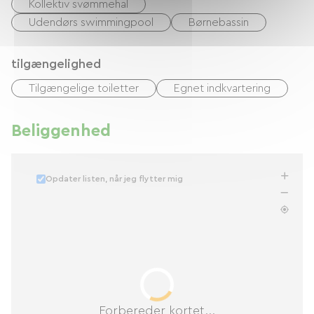
Kollektiv svømmehal
Udendørs swimmingpool
Børnebassin
tilgængelighed
Tilgængelige toiletter
Egnet indkvartering
Beliggenhed
Opdater listen, når jeg flytter mig
Forbereder kortet...