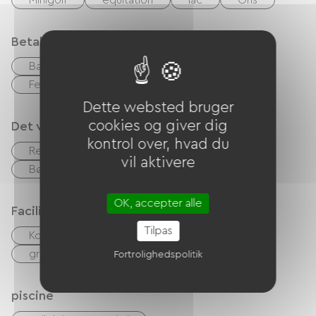
Minigolf
equitation
lac
Ons
Betalingsmåder
Bank kort
kontrol
Kontanter
Feriekuponer (ANCV)
Overførsel
Dette websted bruger
cookies og giver dig
Det vi er gode til
kontrol over, hvad du
Restaurant
Bar
Cykeludlejning
vil aktivere
Børneklub
OK, accepter alle
Faciliteter
Tilpas
Kollektiv vaskemaskine
Have Lounge
gratis WIFI
Fortrolighedspolitik
piscine