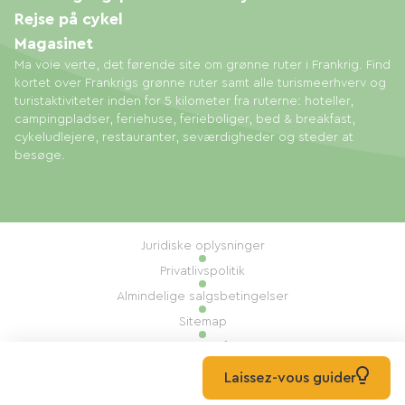
Rejse på cykel
Magasinet
Ma voie verte, det førende site om grønne ruter i Frankrig. Find
kortet over Frankrigs grønne ruter samt alle turismeerhverv og
turistaktiviteter inden for 5 kilometer fra ruterne: hoteller,
campingpladser, feriehuse, ferieboliger, bed & breakfast,
cykeludlejere, restauranter, seværdigheder og steder at
besøge.
Juridiske oplysninger
Privatlivspolitik
Almindelige salgsbetingelser
Sitemap
Administration af cookies
Udført af: Mill, Privas
Laissez-vous guider
© 2026 Ma Voie Verte Alle rettigheder forbeholdes