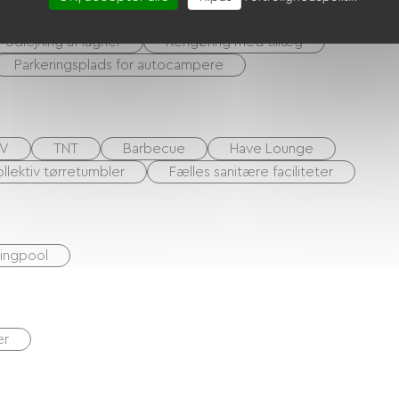
Udlejning af lagner
Rengøring med tillæg
Parkeringsplads for autocampere
V
TNT
Barbecue
Have Lounge
ollektiv tørretumbler
Fælles sanitære faciliteter
ingpool
er