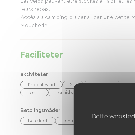
Les vélos peuvent être stockés à l'abri et l
leurs repas.
Accès au camping du canal par une petite r
Moucherie.
Faciliteter
aktiviteter
Krop af vand
Sin
Vandring
equi
tennis
Tennisbane
cykel
Voie 
Betalingsmåder
Dette websted 
Bank kort
kontrol
Kontanter
Fe