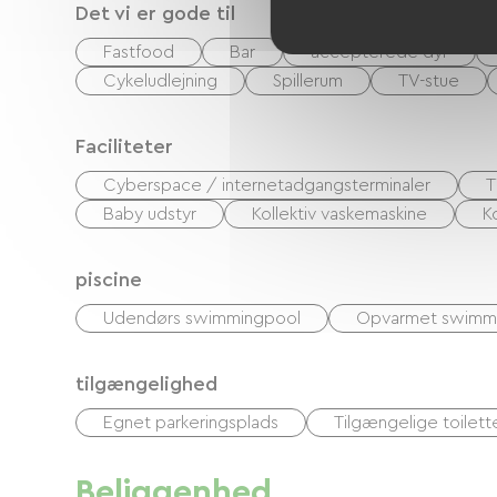
Det vi er gode til
Fastfood
Bar
accepterede dyr
Cykeludlejning
Spillerum
TV-stue
Faciliteter
Cyberspace / internetadgangsterminaler
T
Baby udstyr
Kollektiv vaskemaskine
K
piscine
Udendørs swimmingpool
Opvarmet swimm
tilgængelighed
Egnet parkeringsplads
Tilgængelige toilett
Beliggenhed