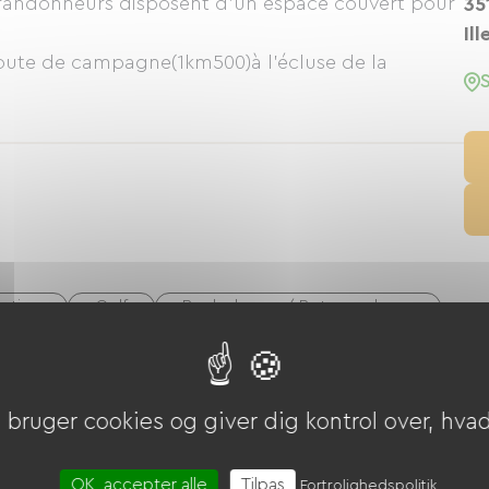
es randonneurs disposent d'un espace couvert pour
35
Ill
oute de campagne(1km500)à l'écluse de la
tation
Golf
Boulodrome / Petanquebane
Verte
Legeplads
Picnic område
Billard
bruger cookies og giver dig kontrol over, hvad 
riekuponer (ANCV)
Overførsel
CAF-kuponer
OK, accepter alle
Tilpas
Fortrolighedspolitik