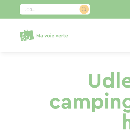
CCookie-styringspanel
Søg...
Udle
camping