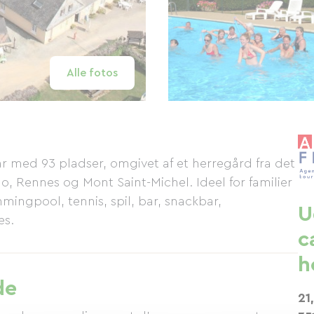
Alle fotos
r med 93 pladser, omgivet af et herregård fra det
, Rennes og Mont Saint-Michel. Ideel for familier
mmingpool, tennis, spil, bar, snackbar,
U
es.
c
h
de
21