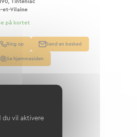
190, Tinténiac
e-et-Vilaine
Se på kortet
Ring op
Send en besked
Se hjemmesiden
du vil aktivere