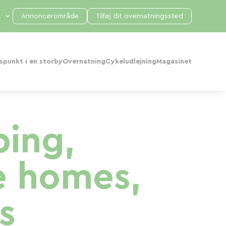
Annoncørområde
Tilføj dit overnatningssted
punkt i en storby
Overnatning
Cykeludlejning
Magasinet
ping,
e homes,
s