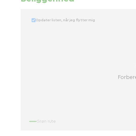
Opdater listen, når jeg flytter mig
Forbere
Grøn rute