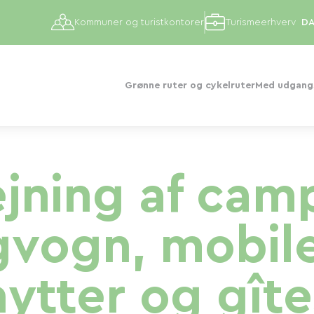
Kommuner og turistkontorer
Turismeerhverv
Grønne ruter og cykelruter
Med udgangs
jning af cam
vogn, mobil
hytter og gîte