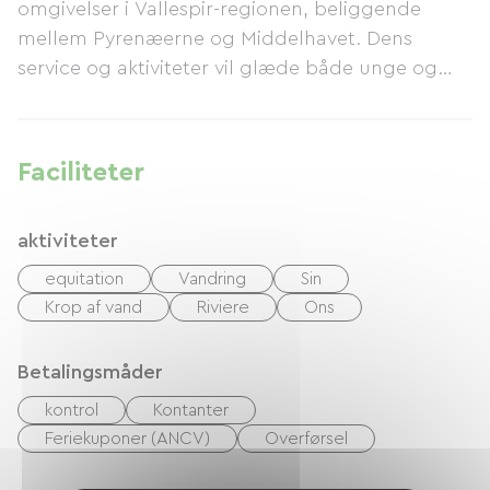
omgivelser i Vallespir-regionen, beliggende
mellem Pyrenæerne og Middelhavet. Dens
service og aktiviteter vil glæde både unge og
gamle og give dig uforglemmelige minder. Den
lokale kulturarvs rigdom vil helt sikkert overraske
dig!
Faciliteter
aktiviteter
equitation
Vandring
Sin
Krop af vand
Riviere
Ons
Betalingsmåder
kontrol
Kontanter
Feriekuponer (ANCV)
Overførsel