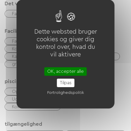
Det vi er gode til
Fastfood
Bar
Faciliteter
Dette websted bruger
cookies og giver dig
Fælles sanitære faciliteter
kontrol over, hvad du
Kollektiv vaskemaskine
Barbecue
vil aktivere
Kabel/satellit
Canal +
TNT
TV
gratis WIFI
OK, accepter alle
piscine
Tilpas
Opvarmet swimmingpool
Fortrolighedspolitik
Udendørs swimmingpool
Kollektiv svømmehal
tilgængelighed