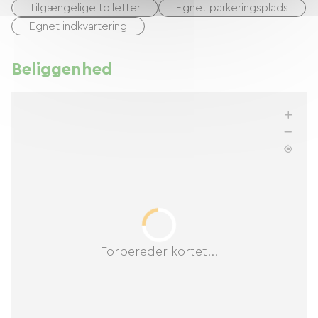
Tilgængelige toiletter
Egnet parkeringsplads
Egnet indkvartering
Beliggenhed
Forbereder kortet...