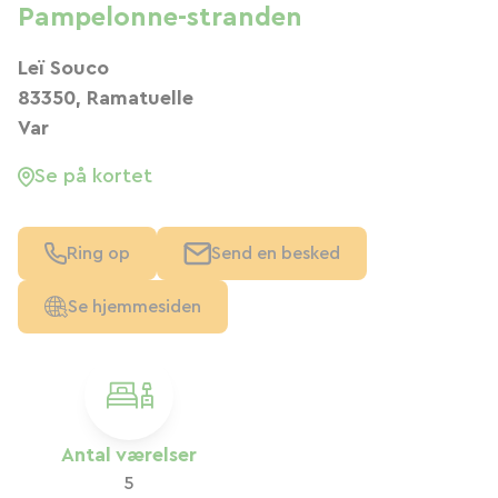
Pampelonne-stranden
Leï Souco
83350, Ramatuelle
Var
Se på kortet
Ring op
Send en besked
Se hjemmesiden
Antal værelser
5