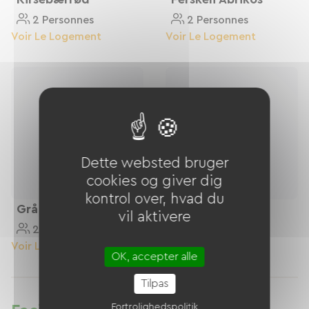
2 Personnes
2 Personnes
Voir Le Logement
Voir Le Logement
Dette websted bruger
cookies og giver dig
kontrol over, hvad du
Grå Sten
Vandgrøn
vil aktivere
2 Personnes
4 Personnes
Voir Le Logement
Voir Le Logement
OK, accepter alle
Tilpas
Fortrolighedspolitik