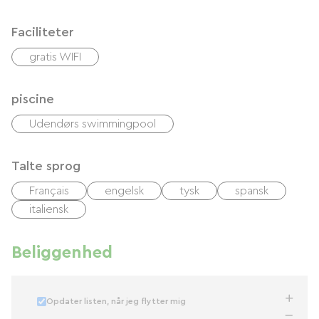
Faciliteter
gratis WIFI
piscine
Udendørs swimmingpool
Talte sprog
Français
engelsk
tysk
spansk
italiensk
Beliggenhed
Opdater listen, når jeg flytter mig