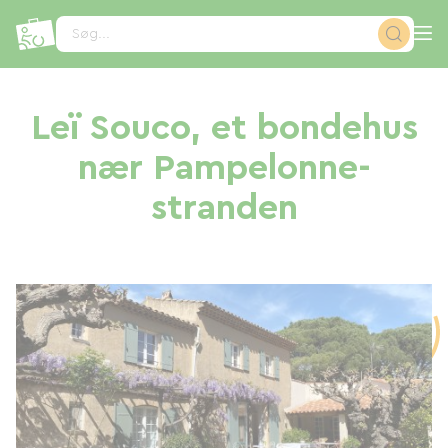
CCookie-styringspanel
Søg...
Leï Souco, et bondehus
nær Pampelonne-
stranden