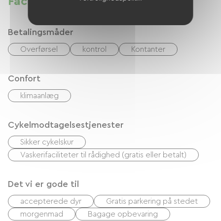
Faciliteter
Betalingsmåder
Overførsel
kontrol
Kontanter
Confort
klimaanlæg
Cykelmodtagelsestjenester
Sikker cykelskur
Vaskerifaciliteter til rådighed (gratis eller betalt)
Det vi er gode til
accepterede dyr
Gratis parkering på stedet
morgenmad
Bagage opbevaring