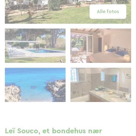
Alle fotos
Leï Souco, et bondehus nær