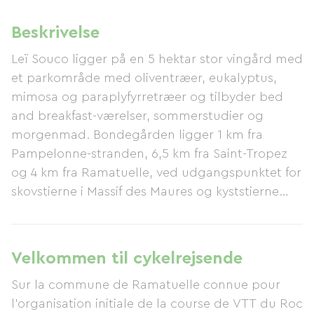
Beskrivelse
Leï Souco ligger på en 5 hektar stor vingård med
et parkområde med oliventræer, eukalyptus,
mimosa og paraplyfyrretræer og tilbyder bed
and breakfast-værelser, sommerstudier og
morgenmad. Bondegården ligger 1 km fra
Pampelonne-stranden, 6,5 km fra Saint-Tropez
og 4 km fra Ramatuelle, ved udgangspunktet for
skovstierne i Massif des Maures og kyststierne
mod Cap Camarat og Cap Taillat. Privat
parkering, cykelskur, tennisbane, swimmingpool
med soldæk, petanquebane, Wi-Fi og vaskeri er
Velkommen til cykelrejsende
tilgængelige for gæsterne. Ejendommen er fuldt
Sur la commune de Ramatuelle connue pour
indhegnet. Hvis du ønsker at spise på din private
l'organisation initiale de la course de VTT du Roc
terrasse under blåregnen, ligger et supermarked