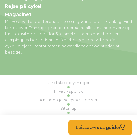
Rejse på cykel
Magasinet
Ma voie verte, det førende site om grønne ruter i Frankrig. Find
kortet over Frankrigs grønne ruter samt alle turismeerhverv og
turistaktiviteter inden for 5 kilometer fra ruterne: hoteller,
campingpladser, feriehuse, ferieboliger, bed & breakfast,
cykeludlejere, restauranter, seværdigheder og steder at
besøge.
Juridiske oplysninger
Privatlivspolitik
Almindelige salgsbetingelser
Sitemap
Administration af cookies
Udført af: Mill, Privas
Laissez-vous guider
© 2026 Ma Voie Verte Alle rettigheder forbeholdes