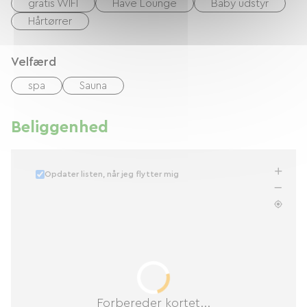
gratis WIFI
Have Lounge
Baby udstyr
Hårtørrer
Velfærd
spa
Sauna
Beliggenhed
Opdater listen, når jeg flytter mig
Forbereder kortet...