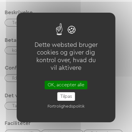
Beskrivelse
Terrasse
Betalingsmåder
Dette websted bruger
kontrol
Kontanter
Paypal
cookies og giver dig
kontrol over, hvad du
vil aktivere
Confort
Ildsted
OK, accepter alle
Det vi er gode til
Tilpas
Table d'hôtes
Fortrolighedspolitik
Faciliteter