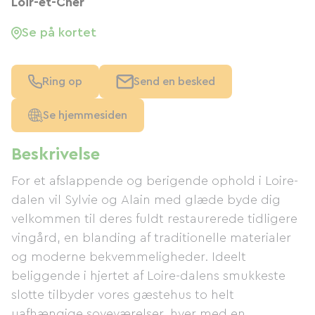
Loir-et-Cher
Se på kortet
Ring op
Send en besked
Se hjemmesiden
Beskrivelse
For et afslappende og berigende ophold i Loire-
dalen vil Sylvie og Alain med glæde byde dig
velkommen til deres fuldt restaurerede tidligere
vingård, en blanding af traditionelle materialer
og moderne bekvemmeligheder. Ideelt
beliggende i hjertet af Loire-dalens smukkeste
slotte tilbyder vores gæstehus to helt
uafhængige soveværelser, hver med en