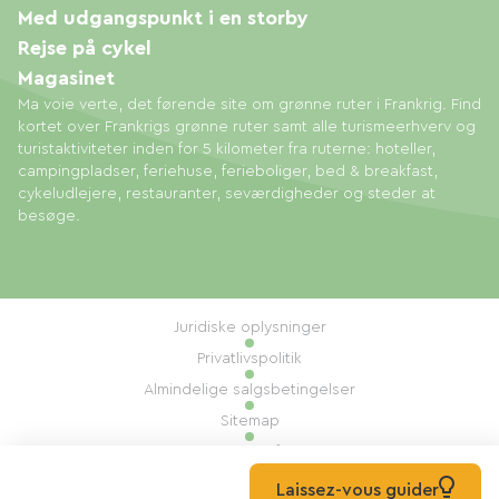
Med udgangspunkt i en storby
Rejse på cykel
Magasinet
Ma voie verte, det førende site om grønne ruter i Frankrig. Find
kortet over Frankrigs grønne ruter samt alle turismeerhverv og
turistaktiviteter inden for 5 kilometer fra ruterne: hoteller,
campingpladser, feriehuse, ferieboliger, bed & breakfast,
cykeludlejere, restauranter, seværdigheder og steder at
besøge.
Juridiske oplysninger
Privatlivspolitik
Almindelige salgsbetingelser
Sitemap
Administration af cookies
Udført af: Mill, Privas
Laissez-vous guider