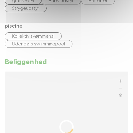
gratis WIFI
Baby udstyr
Hårtørrer
Strygeudstyr
piscine
Kollektiv svømmehal
Udendørs swimmingpool
Beliggenhed