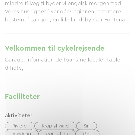
mindre tillæg tilbyder vi engelsk morgenmad.
Vores hus ligger i Vendée-regionen, nærmere
bestemt i Langon, en lille landsby nær Fontenay-
le-Comte (en populær turistdestination), 40
minutter fra Atlanterhavskysten. Det sydlige
Vendée har et varmt og solrigt mikroklima. Vi er
Velkommen til cykelrejsende
også kun en time fra den spektakulære
Garage, infomation de tourisme locale. Table
forlystelsespark Puy du Fou.
d'hote,
Faciliteter
aktiviteter
Riviere
Krop af vand
Sin
Vandring
equitation
Golf