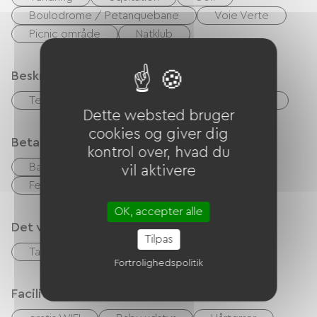
Boulodrome / Petanquebane
Voie Verte
Picnic område
Natklub
Beskrivelse
Terrasse
Garage
Privat lukket grund
Dette websted bruger
cookies og giver dig
Betalingsmåder
kontrol over, hvad du
Bank kort
kontrol
Kontanter
vil aktivere
Feriekuponer (ANCV)
OK, accepter alle
Det vi er gode til
Tilpas
Table d'hôtes
TV-stue
Fortrolighedspolitik
Faciliteter