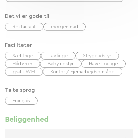
Det vi er gode til
Restaurant
morgenmad
Faciliteter
Sæt linge
Lav linge
Strygeudstyr
Hårtørrer
Baby udstyr
Have Lounge
gratis WIFI
Kontor / Fjernarbejdsområde
Talte sprog
Français
Beliggenhed