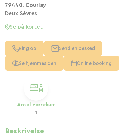
79440, Courlay
Deux Sèvres
Se på kortet
Ring op
Send en besked
Se hjemmesiden
Online booking
Antal værelser
1
Beskrivelse