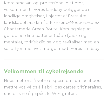
Kære amatør- og professionelle atleter,
velkommen til vores landsby beliggende i
landlige omgivelser, i hjertet af Bressuire-
landskabet, 4.5 km fra Bressuire-Moutiers-sous-
Chantemerle Green Route. Kom og slap af,
genoplad dine batterier (både fysiske og
mentale), forfrisk dig selv og revitaliser med en
solid hjemmelavet morgenmad. Vores landsby
(Courlay) rummer nogle skjulte perler, såsom
Saint Rémi-kirken med dens fantastiske
altertavle, en strudsefarm og en hækkelabyrint,
Velkommen til cykelrejsende
der glæder både unge og gamle. "Musée de La
Nous mettons à votre disposition : un local pour
Tour Nivelle" giver mulighed for at genopleve dit
mettre vos vélos à l'abri, des cartes d'itinéraires,
"grundskoleeksamensbevis" under de samme
une cuisine équipée, le WiFi gratuit.
forhold som i begyndelsen af ​​forrige
århundrede. Sjov og latter garanteret! Det
middelalderlige Château de Saint Mesmin