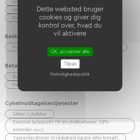
Boulodrome / Petanquebane
Golf
Dette websted bruger
equitation
Vandring
Sin
cookies og giver dig
Krop af vand
Riviere
Ons
kontrol over, hvad du
vil aktivere
Beskrivelse
Privat lukket grund
Garage
Terrasse
OK, accepter alle
Tilpas
Betalingsmåder
Fortrolighedspolitik
Bank kort
kontrol
Kontanter
Feriekuponer (ANCV)
Overførsel
Cykelmodtagelsestjenester
Sikker cykelskur
Elektrisk ladepunkt (til elcykelbatterier, GPS-
enheder osv.)
Vaskerifaciliteter til rådighed (gratis eller betalt)