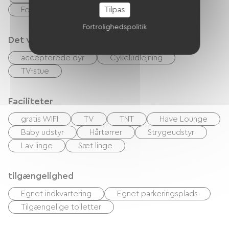
Tilpas
Feriekuponer (ANCV)
Overførsel
Fortrolighedspolitik
Det vi er gode til
accepterede dyr
Cykeludlejning
TV-stue
Faciliteter
gratis WIFI
TV
TNT
Have Lounge
Baby udstyr
Hårtørrer
Strygeudstyr
Lav linge
Sæt linge
tilgængelighed
Egnet indkvartering
Egnet parkeringsplads
Tilgængelige toiletter