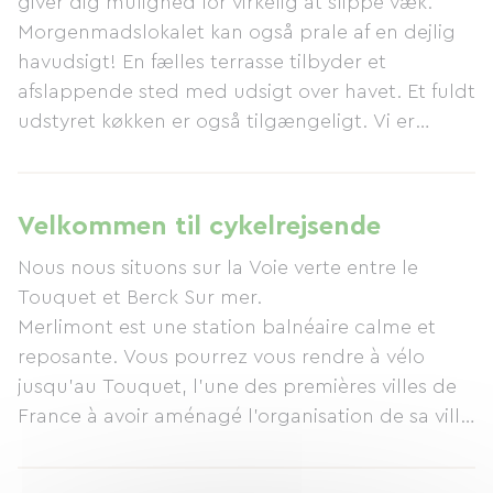
giver dig mulighed for virkelig at slippe væk.
Morgenmadslokalet kan også prale af en dejlig
havudsigt! En fælles terrasse tilbyder et
afslappende sted med udsigt over havet. Et fuldt
udstyret køkken er også tilgængeligt. Vi er
beliggende i den familievenlige badeby
Merlimont-Plage, 6 km fra Le Touquet-Paris-
Plage, 6 km fra Berck-sur-Mer og 11 km fra
Velkommen til cykelrejsende
Montreuil-sur-Mer. Vores badeby er fredelig og
Nous nous situons sur la Voie verte entre le
rolig. Vi nyder en exceptionel, naturlig
Touquet et Berck Sur mer.
beliggenhed. Du kan slentre gennem klitterne
Merlimont est une station balnéaire calme et
på vores lange, brede strand på Opalkysten!
reposante. Vous pourrez vous rendre à vélo
Denne lille landsby er enkel og let tilgængelig.
jusqu'au Touquet, l'une des premières villes de
Du finder små butikker (supermarked, posthus,
France à avoir aménagé l'organisation de sa ville
apotek) 2 km væk. Du vil straks kunne drage
pour les cyclistes ! Des visites de la ville du
fordel af de vigtigste faciliteter: barer,
Touquet s'organisent en vélo entre forêt et mer.
restauranter, tobaksforretninger, aviskiosker,