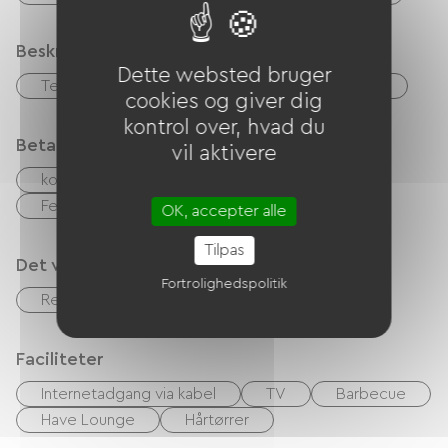
Beskrivelse
Dette websted bruger
Terrasse
Garage
Privat lukket grund
cookies og giver dig
kontrol over, hvad du
Betalingsmåder
vil aktivere
kontrol
Kontanter
Feriekuponer (ANCV)
OK, accepter alle
Tilpas
Det vi er gode til
Fortrolighedspolitik
Restaurant
Faciliteter
Internetadgang via kabel
TV
Barbecue
Have Lounge
Hårtørrer