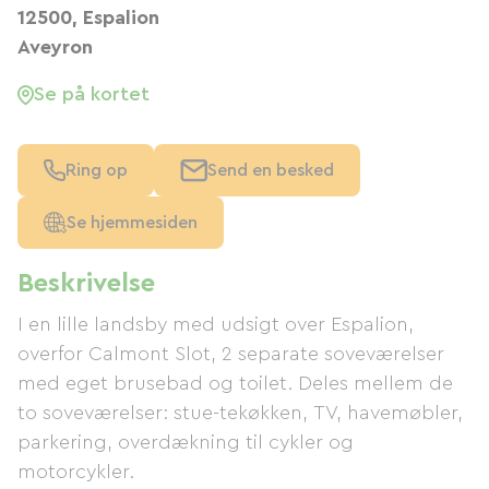
12500, Espalion
Aveyron
Se på kortet
Ring op
Send en besked
Se hjemmesiden
Beskrivelse
I en lille landsby med udsigt over Espalion,
overfor Calmont Slot, 2 separate soveværelser
med eget brusebad og toilet. Deles mellem de
to soveværelser: stue-tekøkken, TV, havemøbler,
parkering, overdækning til cykler og
motorcykler.