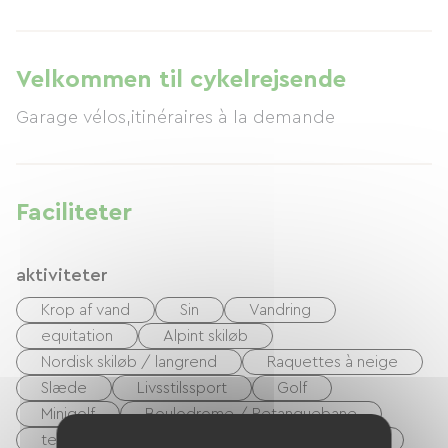
Velkommen til cykelrejsende
Garage vélos,itinéraires à la demande
Faciliteter
aktiviteter
Krop af vand
Sin
Vandring
equitation
Alpint skiløb
Nordisk skiløb / langrend
Raquettes à neige
Slæde
Livsstilssport
Golf
Minigolf
Boulodrome / Petanquebane
tennis
Tennisbane
cykel
VTT