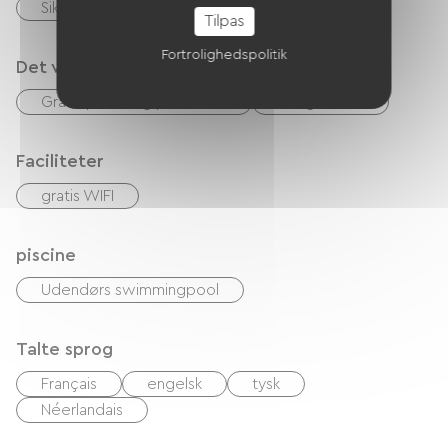
Sikker cykelskur
Tilpas
Fortrolighedspolitik
Det vi er gode til
Gratis parkering på stedet
morgenmad
Faciliteter
gratis WIFI
piscine
Udendørs swimmingpool
Talte sprog
Français
engelsk
tysk
Néerlandais