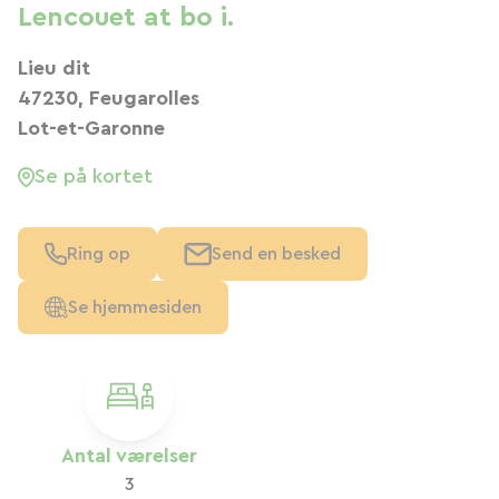
Lencouet at bo i.
Lieu dit
47230, Feugarolles
Lot-et-Garonne
Se på kortet
Ring op
Send en besked
Se hjemmesiden
Antal værelser
3