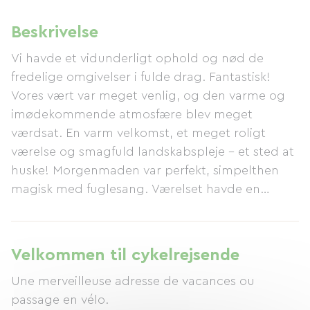
Beskrivelse
Vi havde et vidunderligt ophold og nød de
fredelige omgivelser i fulde drag. Fantastisk!
Vores vært var meget venlig, og den varme og
imødekommende atmosfære blev meget
værdsat. En varm velkomst, et meget roligt
værelse og smagfuld landskabspleje – et sted at
huske! Morgenmaden var perfekt, simpelthen
magisk med fuglesang. Værelset havde en
meget god størrelse med masser af charme,
komfortable senge og upåklagelig renlighed.
Fremragende morgenmad og en meget varm
Velkommen til cykelrejsende
velkomst!
Une merveilleuse adresse de vacances ou
passage en vélo.