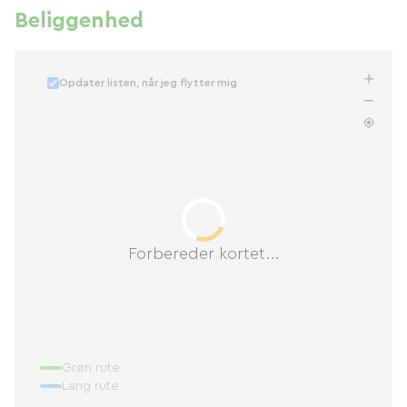
Beliggenhed
Opdater listen, når jeg flytter mig
Forbereder kortet...
Grøn rute
Lang rute