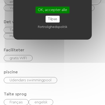
enheder osv.)
Vaskerifaciliteter til rådighed (gratis eller betalt)
OK, accepter alle
Tilpas
Det vi er gode til
Fortrolighedspolitik
Table d'hôtes
morgenmad
Mødelokale
Faciliteter
gratis WIFI
piscine
Udendørs swimmingpool
Talte sprog
Français
engelsk