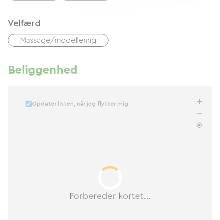
Velfærd
Massage/modellering
Beliggenhed
Opdater listen, når jeg flytter mig
Forbereder kortet...