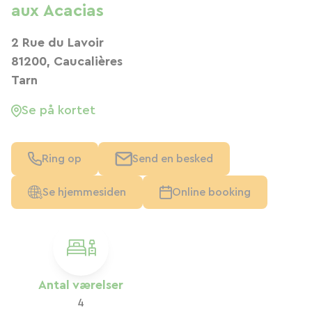
aux Acacias
2 Rue du Lavoir
81200, Caucalières
Tarn
Se på kortet
Ring op
Send en besked
Se hjemmesiden
Online booking
Antal værelser
4