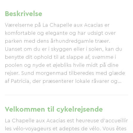
Beskrivelse
Værelserne på La Chapelle aux Acacias er
komfortable og elegante og har udsigt over
parken med dens århundredgamle træer.
Uanset om du er i skyggen eller i solen, kan du
benytte dit ophold til at slappe af, svømme i
poolen og nyde et øjebliks hvile midt på dine
rejser. Sund morgenmad tilberedes med glæde
af Patricia, der præsenterer lokale råvarer og
hjemmelavede specialiteter. En vegetarisk
middag er tilgængelig efter reservation. Vi vil
med glæde byde dig velkommen til et
Velkommen til cykelrejsende
afslappende og foryngende ophold ved foden af
La Chapelle aux Acacias est heureuse d'accueillir
​​Causse-klipperne i den smukke Tarn-region. Vi
les vélo-voyageurs et adeptes de vélo. Vous êtes
ses snart!