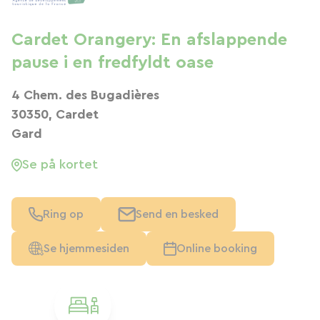
Cardet Orangery: En afslappende
pause i en fredfyldt oase
4 Chem. des Bugadières
30350, Cardet
Gard
Se på kortet
Ring op
Send en besked
Se hjemmesiden
Online booking