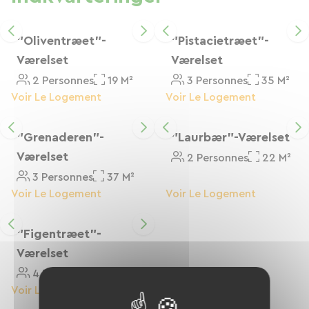
hjemmelavede måltider. I haven, der strækker
sig over 000 kvadratmeter, kan du nyde dine
måltider under den sydfranske sol, slappe af på
"Oliventræet"-
"Pistacietræet"-
en liggestol og tage en forfriskende dukkert i
Værelset
Værelset
swimmingpoolen (maj - september).
2 Personnes
19 M²
3 Personnes
35 M²
Voir Le Logement
Voir Le Logement
"Grenaderen"-
"Laurbær"-Værelset
Værelset
2 Personnes
22 M²
3 Personnes
37 M²
Voir Le Logement
Voir Le Logement
"Figentræet"-
Værelset
4 Personnes
30 M²
Voir Le Logement