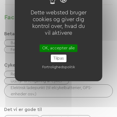
Dette websted bruger
Faciliteter
cookies og giver dig
kontrol over, hvad du
vil aktivere
Betalingsmåder
Bank kort
Kontanter
OK, accepter alle
Feriekuponer (ANCV)
Tilpas
Cykelmodtagelsestjenester
Fortrolighedspolitik
Reparationssæt
Sikker cykelskur
Udstyr til rengøring af cykler
Elektrisk ladepunkt (til elcykelbatterier, GPS-
enheder osv.)
Det vi er gode til