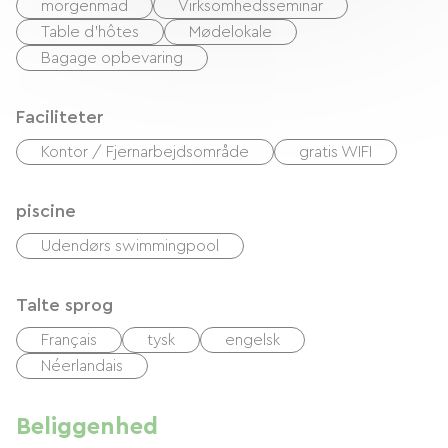
morgenmad
Virksomhedsseminar
Table d'hôtes
Mødelokale
Bagage opbevaring
Faciliteter
Kontor / Fjernarbejdsområde
gratis WIFI
piscine
Udendørs swimmingpool
Talte sprog
Français
tysk
engelsk
Néerlandais
Beliggenhed