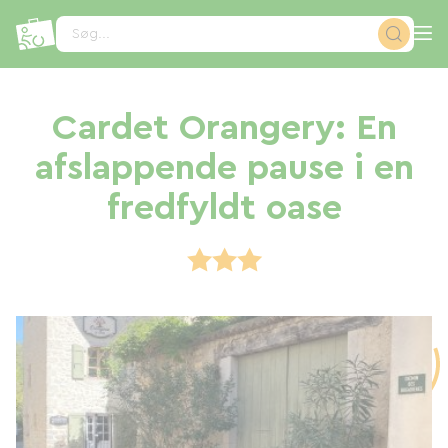
CCookie-styringspanel
Søg...
Cardet Orangery: En
afslappende pause i en
fredfyldt oase