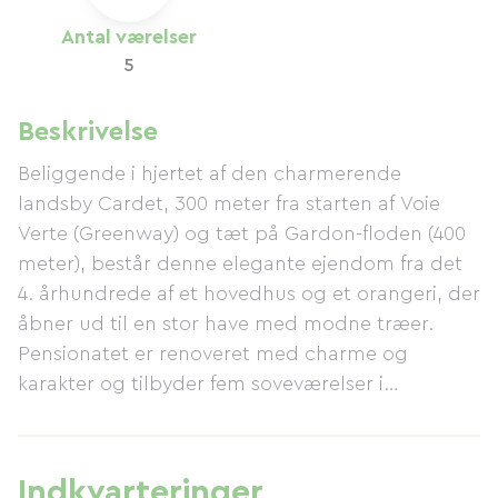
Antal værelser
5
Beskrivelse
Beliggende i hjertet af den charmerende
landsby Cardet, 300 meter fra starten af ​​Voie
Verte (Greenway) og tæt på Gardon-floden (400
meter), består denne elegante ejendom fra det
4. århundrede af et hovedhus og et orangeri, der
åbner ud til en stor have med modne træer.
Pensionatet er renoveret med charme og
karakter og tilbyder fem soveværelser i
varierende størrelser. I stueetagen er der et
fælles køkken og et komfortabelt fællesrum med
pejs, hvor du kan slappe af og nyde dine
Indkvarteringer