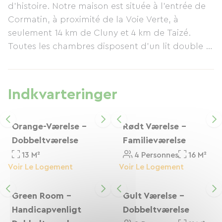
d'histoire. Notre maison est située à l'entrée de
vidunderlige minder. Vi ser frem til at skabe
Cormatin, à proximité de la Voie Verte, à
mange flere fantastiske forbindelser. Vores
seulement 14 km de Cluny et 4 km de Taizé.
ønske? At tilbyde dig en fortryllende ferie i
Toutes les chambres disposent d'un lit double et
indbydende omgivelser, hvor du føler dig
d'une salle de bain privée. Vous pourrez profiter
hjemme.
d'une piscine, d'un jardin avec barbecue et
d'une cuisine.
Indkvarteringer
Le village est accessible en quelques minutes à
pied et vous y trouverez plusieurs restaurants et
commerces recommandés.
Orange-Værelse -
Rødt Værelse -
Nous vous proposons un petit-déjeuner
Dobbeltværelse
Familieværelse
continental pour 10 euros.
13 M²
4 Personnes
16 M²
Voir Le Logement
Voir Le Logement
Green Room -
Gult Værelse -
Handicapvenligt
Dobbeltværelse