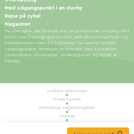
Med udgangspunkt i en storby
Rejse på cykel
Magasinet
Ma voie verte, det førende site om grønne ruter i Frankrig. Find
kortet over Frankrigs grønne ruter samt alle turismeerhverv og
turistaktiviteter inden for 5 kilometer fra ruterne: hoteller,
campingpladser, feriehuse, ferieboliger, bed & breakfast,
cykeludlejere, restauranter, seværdigheder og steder at
besøge.
Juridiske oplysninger
Privatlivspolitik
Almindelige salgsbetingelser
Sitemap
Administration af cookies
Udført af: Mill, Privas