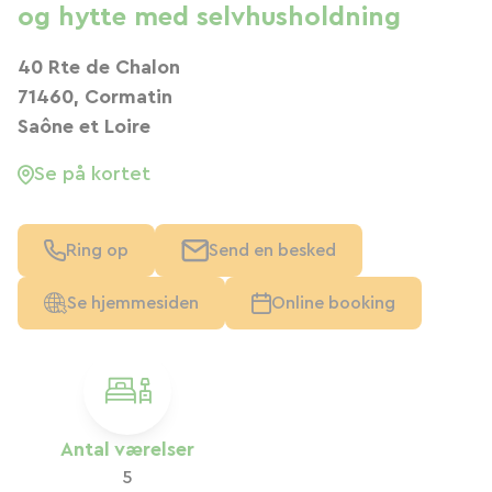
og hytte med selvhusholdning
40 Rte de Chalon
71460, Cormatin
Saône et Loire
Se på kortet
Ring op
Send en besked
Se hjemmesiden
Online booking
Antal værelser
5