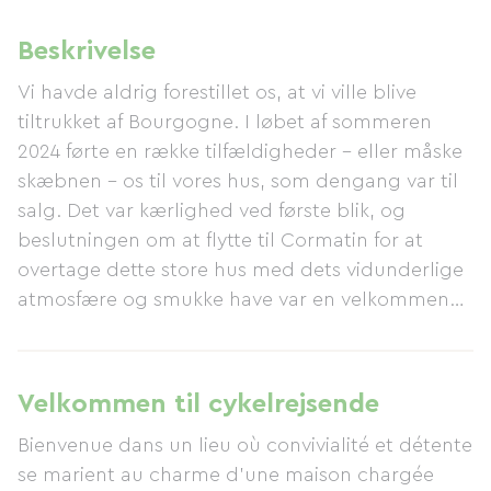
Beskrivelse
Vi havde aldrig forestillet os, at vi ville blive
tiltrukket af Bourgogne. I løbet af sommeren
2024 førte en række tilfældigheder – eller måske
skæbnen – os til vores hus, som dengang var til
salg. Det var kærlighed ved første blik, og
beslutningen om at flytte til Cormatin for at
overtage dette store hus med dets vidunderlige
atmosfære og smukke have var en velkommen
en. Vi er glade for muligheden for at se kære
venner og familie igen og møde nye, for at
arbejde kreativt og med et håndværksmæssigt
Velkommen til cykelrejsende
præg. Vi ønsker, at vores gæster og venner skal
Bienvenue dans un lieu où convivialité et détente
føle sig hjemme, nyde en pause fra deres
se marient au charme d'une maison chargée
daglige rutine og forlade stedet med mange