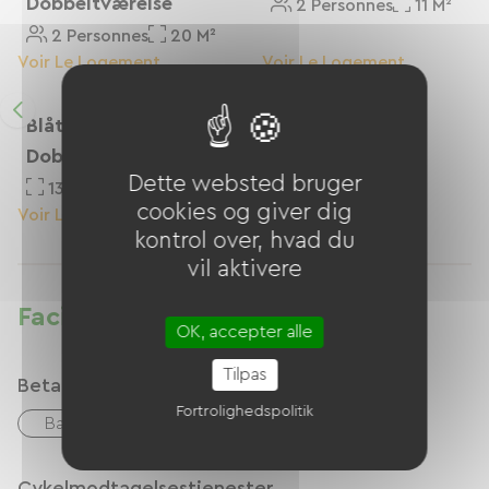
Dobbeltværelse
2 Personnes
11 M²
2 Personnes
20 M²
Voir Le Logement
Voir Le Logement
Blåt Værelse -
Dobbeltværelse
Dette websted bruger
13 M²
cookies og giver dig
Voir Le Logement
kontrol over, hvad du
vil aktivere
Faciliteter
OK, accepter alle
Tilpas
Betalingsmåder
Fortrolighedspolitik
Bank kort
Overførsel
Paypal
Cykelmodtagelsestjenester