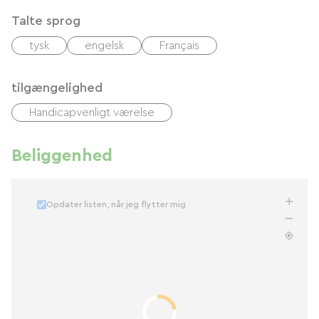
Talte sprog
tysk
engelsk
Français
tilgængelighed
Handicapvenligt værelse
Beliggenhed
Opdater listen, når jeg flytter mig