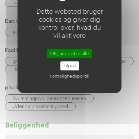
kontrol
Kontanter
Overførsel
Dette websted bruger
cookies og giver dig
Det vi er gode til
kontrol over, hvad du
accepterede dyr
vil aktivere
Faciliteter
OK, accepter alle
gratis WIFI
TV
TNT
Have Lounge
Tilpas
Hårtørrer
Fortrolighedspolitik
piscine
Swimmingpool deles med ejeren
Udendørs swimmingpool
Beliggenhed