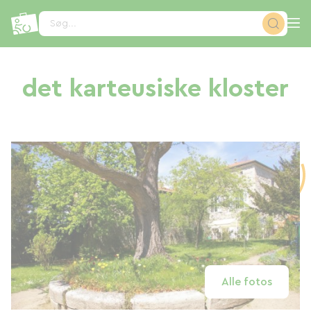
CCookie-styringspanel
Søg...
det karteusiske kloster
Alle fotos