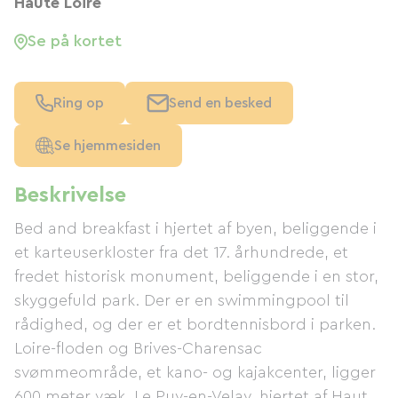
Haute Loire
Se på kortet
Ring op
Send en besked
Se hjemmesiden
Beskrivelse
Bed and breakfast i hjertet af byen, beliggende i
et karteuserkloster fra det 17. århundrede, et
fredet historisk monument, beliggende i en stor,
skyggefuld park. Der er en swimmingpool til
rådighed, og der er et bordtennisbord i parken.
Loire-floden og Brives-Charensac
svømmeområde, et kano- og kajakcenter, ligger
600 meter væk. Le Puy-en-Velay, hjertet af Haute-