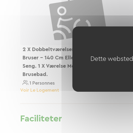
2 X Dobbeltværelser Med Badeværelse Eller
Bruser - 140 Cm Eller 150 Cm Seng + 90 Cm
Dette websted 
Seng. 1 X Værelse Med 2 Enkeltsenge Og
Brusebad.
1 Personnes
Voir Le Logement
Faciliteter