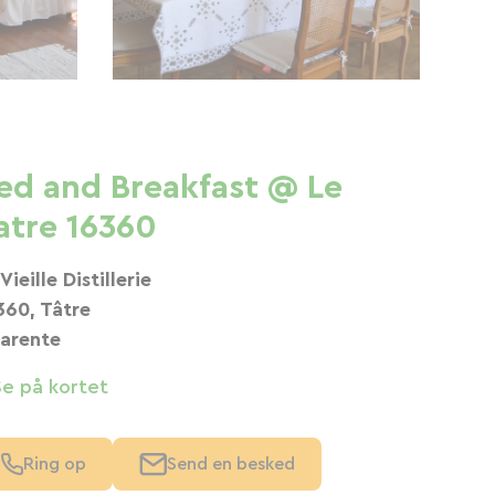
ed and Breakfast @ Le
atre 16360
Vieille Distillerie
360, Tâtre
arente
Se på kortet
Ring op
Send en besked