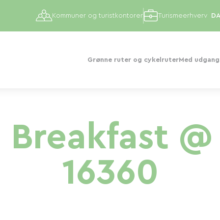
Kommuner og turistkontorer
Turismeerhverv
Grønne ruter og cykelruter
Med udgangs
 Breakfast @ 
16360