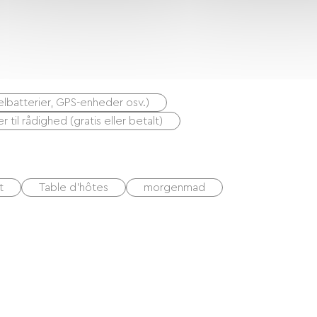
ykelbatterier, GPS-enheder osv.)
er til rådighed (gratis eller betalt)
t
Table d'hôtes
morgenmad