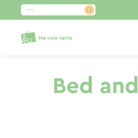
CCookie-styringspanel
Søg...
Bed and