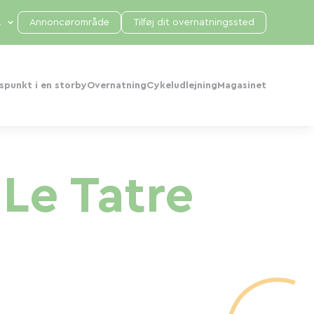
Annoncørområde
Tilføj dit overnatningssted
punkt i en storby
Overnatning
Cykeludlejning
Magasinet
Le Tatre