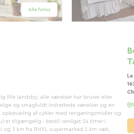
Alle fotos
B
T
La 
16
Ch
ig lille landsby; alle værelser har bruser eller
elige og smagfuldt indrettede værelser og en
til opbevaring af cykler med rengøringsmidler og
) er tilgængelig - bestil venligst 24 timer i
ti og 3 km fra RN10, supermarked 2 km væk,