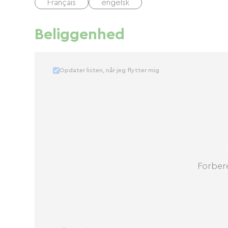
Français
engelsk
Beliggenhed
Opdater listen, når jeg flytter mig
Forbere