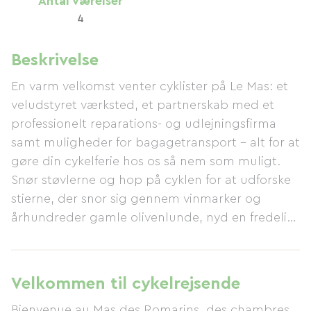
Antal værelser
4
Beskrivelse
En varm velkomst venter cyklister på Le Mas: et
veludstyret værksted, et partnerskab med et
professionelt reparations- og udlejningsfirma
samt muligheder for bagagetransport – alt for at
gøre din cykelferie hos os så nem som muligt.
Snør støvlerne og hop på cyklen for at udforske
stierne, der snor sig gennem vinmarker og
århundreder gamle olivenlunde, nyd en fredelig
tur gennem landsbyer på bakketoppe, eller tag
udfordringen med stejle stigninger og
spændende nedkørsler op. Vi har snesevis af
Velkommen til cykelrejsende
cykelruter for alle niveauer, og vi er kun 1,5 km
Bienvenue au Mas des Romarins, des chambres