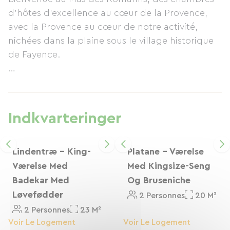
fra EV8-cykelruten, så vi er perfekt placeret til at
d’hôtes d’excellence au cœur de la Provence,
sikre en behagelig og mindeværdig fortsættelse
avec la Provence au cœur de notre activité,
af din rejse. Vi glæder os til at byde dig
nichées dans la plaine sous le village historique
velkommen.
de Fayence.
Avec quatre chambres de caractère, chacune
conçue individuellement avec des matériaux de
haute qualité, la maison convient parfaitement
Indkvarteringer
aux couples ou aux petits groupes d’amis qui
recherchent à profiter pleinement de notre belle
campagne.
Lindentræ - King-
Platane - Værelse
Værelse Med
Med Kingsize-Seng
Nous avons la chance d’être entourés de
Badekar Med
Og Bruseniche
paysages magnifiques, avec des dizaines
Løvefødder
2 Personnes
20 M²
d’itinéraires cyclables de tous niveaux dont vous
2 Personnes
23 M²
pourrez profiter lors de votre séjour au Mas des
Voir Le Logement
Voir Le Logement