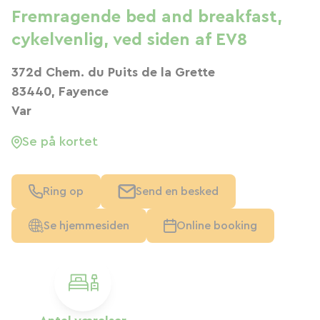
Fremragende bed and breakfast,
cykelvenlig, ved siden af ​​EV8
372d Chem. du Puits de la Grette
83440, Fayence
Var
Se på kortet
Ring op
Send en besked
Se hjemmesiden
Online booking