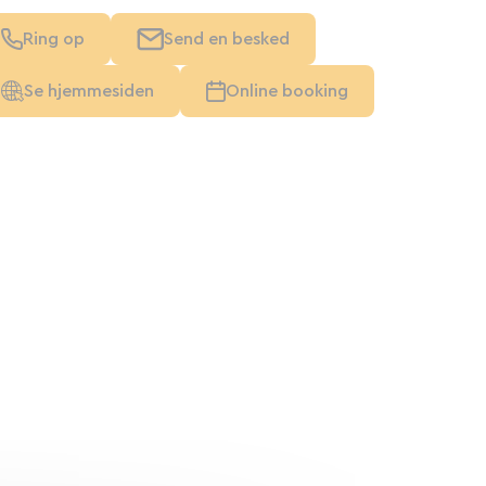
Ring op
Send en besked
Se hjemmesiden
Online booking