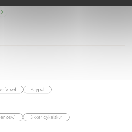
erførsel
Paypal
er osv.)
Sikker cykelskur