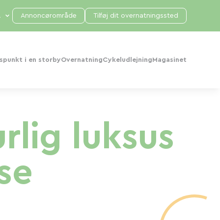
Annoncørområde
Tilføj dit overnatningssted
punkt i en storby
Overnatning
Cykeludlejning
Magasinet
rlig luksus
se