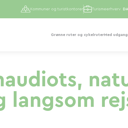
Kommuner og turistkontorer
Turismeerhverv
Grønne ruter og cykelruter
Med udgangs
audiots, natu
g langsom rej