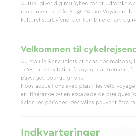
Autun, giver dig mulighed for at udforske de
monumenter til fods. 🌿 L'Arbre Voyageur be
kulturel storbyferie, der kombinerer arv og n
skjult perle, hvis du vil udforske Route des G
grønne stier, det gamle Autun, vinmarker, s
vinsmagninger, lokale markeder og gourmetre
Velkommen til cykelrejsen
elegant og inspirerende!
Au Moulin Renaudiots et dans nos maisons, l
: c’est une invitation à voyager autrement, 
paysages bourguignons.
Nous accueillons avec plaisir les vélo-voyage
en itinérance ou en escapade de quelques jo
Selon les périodes, des vélos peuvent être mi
découverte des environs en toute liberté : voi
routes paisibles bordées de nature.
Après l’effort, le réconfort : vous retrouvez
Indkvarteringer
et cette sensation précieuse d’être arrivé a