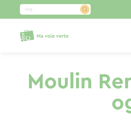
CCookie-styringspanel
Søg...
Moulin Ren
o