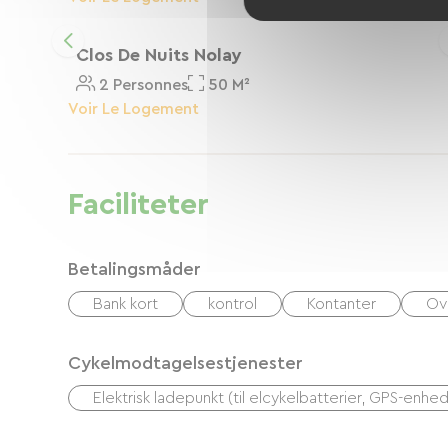
Clos De Nuits Nolay
2 Personnes
50 M²
Voir Le Logement
Faciliteter
Betalingsmåder
Bank kort
kontrol
Kontanter
Ov
Cykelmodtagelsestjenester
Elektrisk ladepunkt (til elcykelbatterier, GPS-enhed