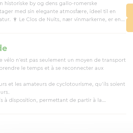
n historiske by og dens gallo-romerske
tager med sin elegante atmosfære, ideel til en
atur. 🍷 Le Clos de Nuits, nær vinmarkerne, er en
rands Crus. 🚲 Lej elcykler for at udforske de
lotte og landskaberne i Morvan. Vandreture,
stauranter fuldender denne ferie. Autentisk,
de
e vélo n’est pas seulement un moyen de transport
à prendre le temps et à se reconnecter aux
urs et les amateurs de cyclotourisme, qu’ils soient
urs.
s à disposition, permettant de partir à la
es vertes, vignobles, villages de caractère et
 le calme du lieu, le confort de votre hébergement
u bon endroit, au bon moment.