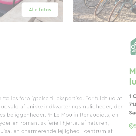
Alle fotos
M
l
1 
ælles forpligtelse til ekspertise. For fuldt ud at
71
t udvalg af unikke indkvarteringsmuligheder, der
Sa
ses beliggenheder. ✨ Le Moulin Renaudiots, en
der en romantisk ferie i hjertet af naturen,
uisa, en charmerende lejlighed i centrum af