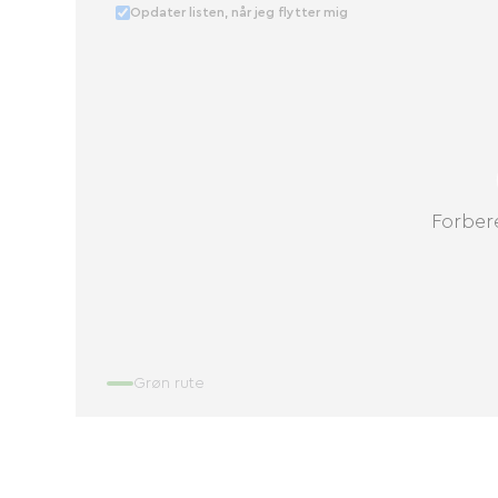
Opdater listen, når jeg flytter mig
Forbere
Grøn rute