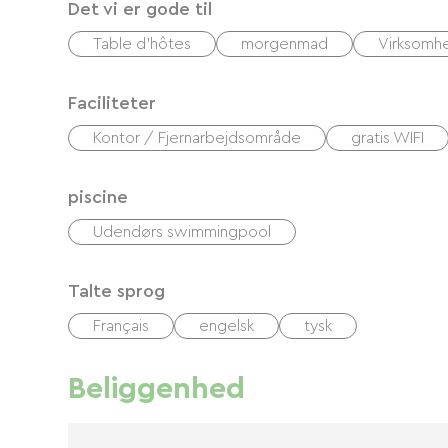
Det vi er gode til
Table d'hôtes
morgenmad
Virksomh
Faciliteter
Kontor / Fjernarbejdsområde
gratis WIFI
piscine
Udendørs swimmingpool
Talte sprog
Français
engelsk
tysk
Beliggenhed