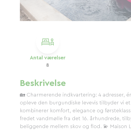
Antal værelser
8
Beskrivelse
🏡 Charmerende indkvartering: 4 adresser, én f
opleve den burgundiske levevis tilbyder vi e
kombinerer komfort, elegance og førsteklas
fredet vandmølle fra det 16. århundrede, tilby
beliggende mellem skov og flod. 💫 Maison L