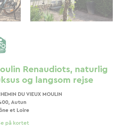
oulin Renaudiots, naturlig
uksus og langsom rejse
CHEMIN DU VIEUX MOULIN
400, Autun
ône et Loire
Se på kortet