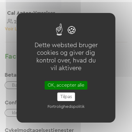
Cal Anton-Værelser
2 Personnes
30 M²
Voir Le Logement
Dette websted bruger
cookies og giver dig
Faciliteter
kontrol over, hvad du
vil aktivere
Betalingsmåder
OK, accepter alle
Bank kort
Overførsel
Kontanter
Tilpas
Confort
Fortrolighedspolitik
klimaanlæg
Cykelmodtagelsestjenester