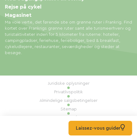
Rejse på cykel
Magasinet
Ma voie verte, det førende site om grønne ruter i Frankrig. Find
kortet over Frankrigs grønne ruter samt alle turismeerhverv og
turistaktiviteter inden for 5 kilometer fra ruterne: hoteller,
campingpladser, feriehuse, ferieboliger, bed & breakfast,
cykeludlejere, restauranter, seværdigheder og steder at
besøge.
Juridiske oplysninger
Privatlivspolitik
Almindelige salgsbetingelser
Sitemap
Administration af cookies
Udført af: Mill, Privas
Laissez-vous guider
© 2026 Ma Voie Verte Alle rettigheder forbeholdes