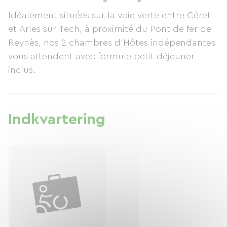
swimmingpool i sommersæsonen! Der er et
Idéalement situées sur la voie verte entre Céret
cykelskur til rådighed, sammen med noget
et Arles sur Tech, à proximité du Pont de fer de
værktøj, en dækpumpe og en højtryksrenser. Der
Reynès, nos 2 chambres d'Hôtes indépendantes
er også et dedikeret cykelstativ på den grønne
vous attendent avec formule petit déjeuner
rute, kun 200 meter fra vores hus. Vi glæder os
inclus.
til at byde dig velkommen; morgenmad serveret
på dit værelse er inkluderet i prisen.
Indkvartering