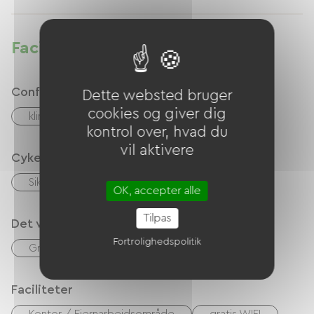
la gare sncf. Location de vélos au centre-ville.
Faciliteter
Confort
Dette websted bruger
cookies og giver dig
klimaanlæg
kontrol over, hvad du
vil aktivere
Cykelmodtagelsestjenester
Sikker cykelskur
OK, accepter alle
Tilpas
Det vi er gode til
Fortrolighedspolitik
Gratis parkering på stedet
morgenmad
Faciliteter