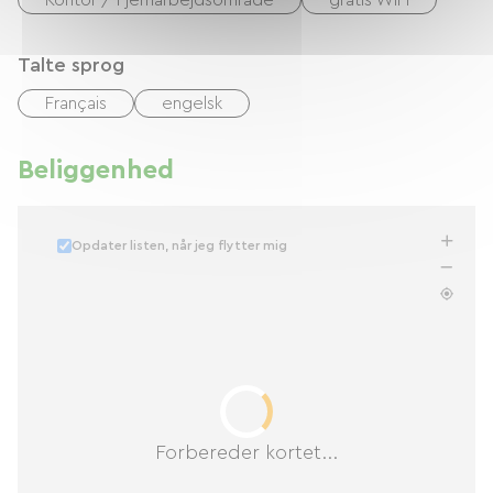
Kontor / Fjernarbejdsområde
gratis WIFI
Talte sprog
Français
engelsk
Beliggenhed
Opdater listen, når jeg flytter mig
Forbereder kortet...