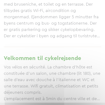
med bruseniche, et toilet og en terrasse. Der
tilbydes gratis Wi-Fi, aircondition og
morgenmad. Ejendommen ligger 5 minutter fra
byens centrum og bus- og togstationerne. Der
er gratis parkering og sikker cykelopbevaring.
Der er cykelstier i byen og adgang til turistruter
for cykel. Orange er et vigtigt turistcentrum,
kendt verden over for sit romerske teater og
triumfbuen. Om sommeren opføres der
Velkommen til cykelrejsende
adskillige forestillinger på det romerske teater,
Vos vélos en sécurité. La chambre d’hôte est
og der er også forskellige arrangementer i hele
constituée d’un salon, une chambre (lit 180), une
byen.
salle d’eau avec douche à l’italienne et WC et
une terrasse. Wifi gratuit, climatisation et petits
déjeuners compris.
L’emplacement est à 5min du centre ville et de