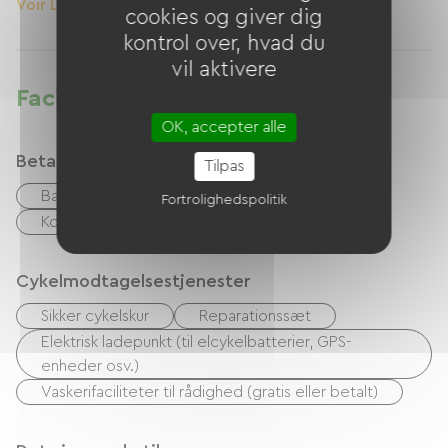
Voir Le Logement
cookies og giver dig
kontrol over, hvad du
vil aktivere
Faciliteter
OK, accepter alle
Betalingsmåder
Tilpas
Bank kort
Overførsel
kontrol
Fortrolighedspolitik
Kontanter
Cykelmodtagelsestjenester
Sikker cykelskur
Reparationssæt
Elektrisk ladepunkt (til elcykelbatterier, GPS-
enheder osv.)
Vaskerifaciliteter til rådighed (gratis eller betalt)