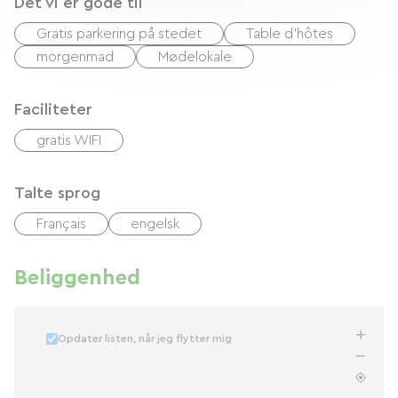
Det vi er gode til
Gratis parkering på stedet
Table d'hôtes
morgenmad
Mødelokale
Faciliteter
gratis WIFI
Talte sprog
Français
engelsk
Beliggenhed
Opdater listen, når jeg flytter mig