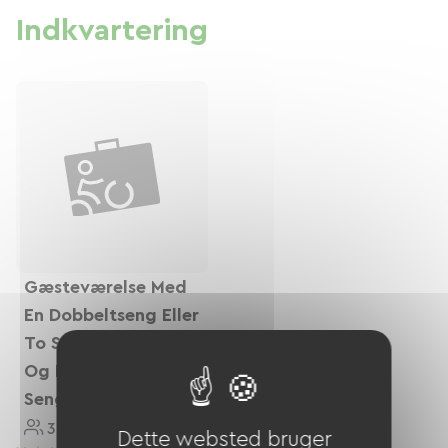
professionnels de la réparation cycliste
Indkvartering
disponibles aux villages, pour les situations plus
compliquées.
Gæsteværelse Med
En Dobbeltseng Eller
To Separate Senge
Og En Tredje Ekstra
Seng.
3 Personnes
35 M²
Dette websted bruger