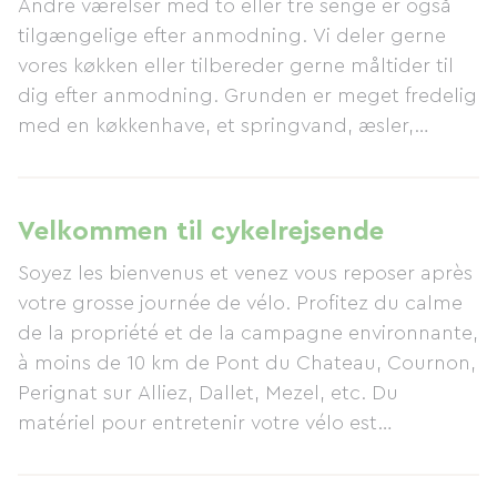
Andre værelser med to eller tre senge er også
tilgængelige efter anmodning. Vi deler gerne
vores køkken eller tilbereder gerne måltider til
dig efter anmodning. Grunden er meget fredelig
med en køkkenhave, et springvand, æsler,
kyllinger og plads til at hænge en hængekøje
op.
Velkommen til cykelrejsende
Soyez les bienvenus et venez vous reposer après
votre grosse journée de vélo. Profitez du calme
de la propriété et de la campagne environnante,
à moins de 10 km de Pont du Chateau, Cournon,
Perignat sur Alliez, Dallet, Mezel, etc. Du
matériel pour entretenir votre vélo est
disponible, ainsi qu'un réseau d'amis cyclistes
pouvant être de bons conseils. Il y a même des