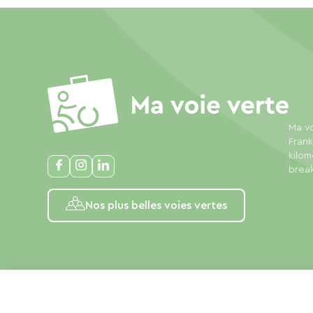
Ma vo
Frank
kilom
break
Nos plus belles voies vertes
Juridiske oplysninger
Privatlivspolitik
Almindelige salgsbe