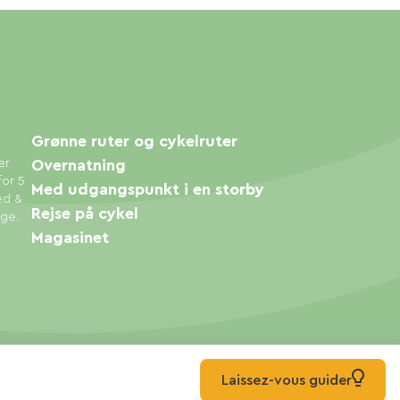
Grønne ruter og cykelruter
er
Overnatning
for 5
Med udgangspunkt i en storby
ed &
Rejse på cykel
øge.
Magasinet
Laissez-vous guider
© 2026 Ma Voie Verte Alle rettigheder forbeholdes