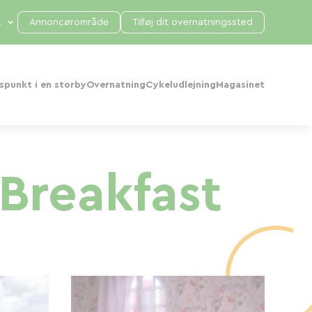
Annoncørområde
Tilføj dit overnatningssted
punkt i en storby
Overnatning
Cykeludlejning
Magasinet
 Breakfast