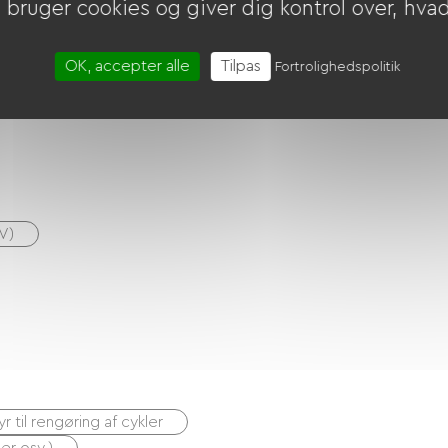
bruger cookies og giver dig kontrol over, hvad 
OK, accepter alle
Tilpas
Fortrolighedspolitik
V)
r til rengøring af cykler