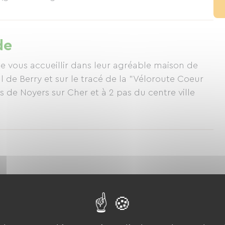
de
 de vous accueillir dans leur agréable maison de
al de Berry et sur le tracé de la "Véloroute Coeur
s de Noyers sur Cher et à 2 pas du centre ville
Pinède
Voir Le Logement