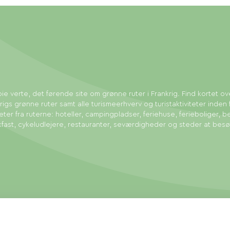
ie verte, det førende site om grønne ruter i Frankrig. Find kortet ov
rigs grønne ruter samt alle turismeerhverv og turistaktiviteter inden 
eter fra ruterne: hoteller, campingpladser, feriehuse, ferieboliger, b
fast, cykeludlejere, restauranter, seværdigheder og steder at bes
tingelser
Sitemap
Administration af cookies
Udført af: Mill, Privas