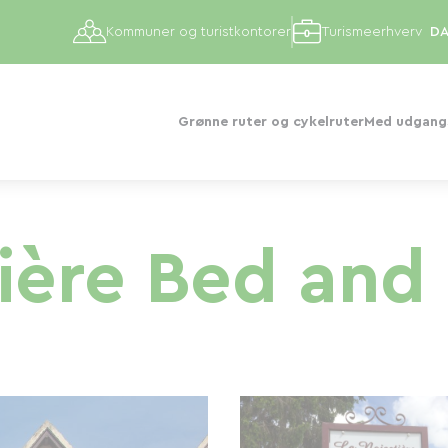
Kommuner og turistkontorer
Turismeerhverv
Grønne ruter og cykelruter
Med udgangs
ière Bed and