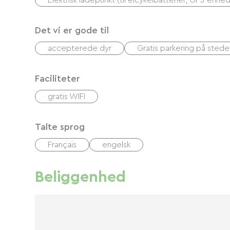
Elektrisk ladepunkt (til elcykelbatterier, GPS-enhed
Det vi er gode til
accepterede dyr
Gratis parkering på stede
Faciliteter
gratis WIFI
Talte sprog
Français
engelsk
Beliggenhed