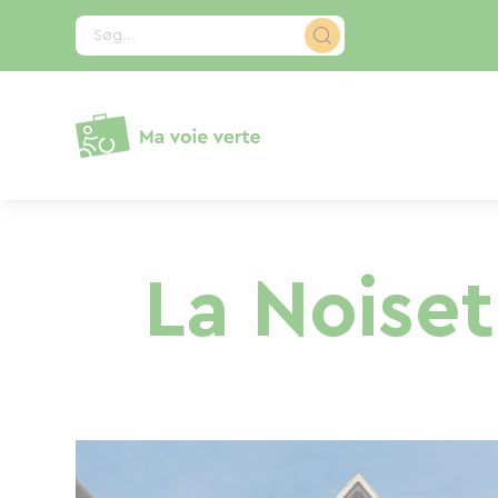
CCookie-styringspanel
Søg...
La Noiset