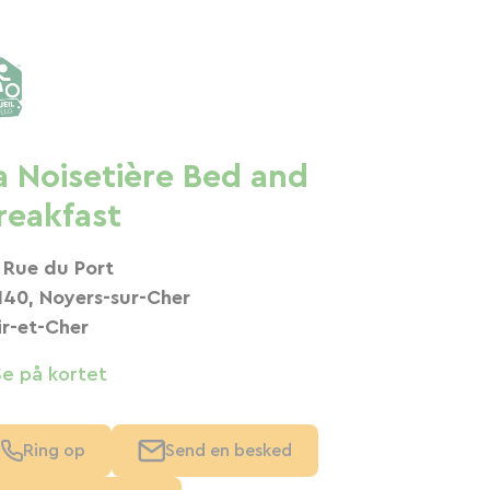
a Noisetière Bed and
reakfast
 Rue du Port
140, Noyers-sur-Cher
ir-et-Cher
Se på kortet
Ring op
Send en besked