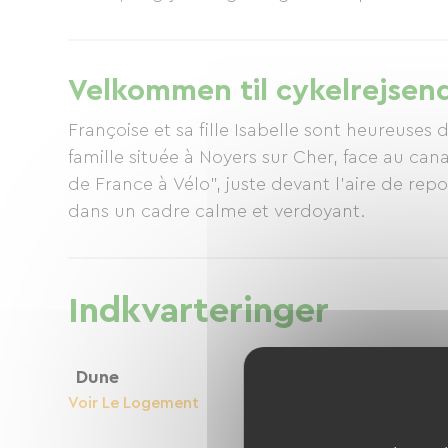
fødevareallergier).
Velkommen til cykelrejsen
Françoise et sa fille Isabelle sont heureuses
famille située à Noyers sur Cher, face au can
de France à Vélo", juste devant l’aire de repo
dans un cadre calme et verdoyant.
Indkvarteringer
Dune
Voir Le Logement