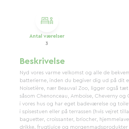
Antal værelser
3
Beskrivelse
Nyd vores varme velkomst og alle de bekvem
batterierne, inden du begiver dig ud på dit 
Noisetière, nær Beauval Zoo, ligger også tæt
såsom Chenonceau, Amboise, Cheverny og Cha
i vores hus og har eget badeværelse og toil
i spisestuen eller på terrassen (hvis vejret till
baguetter, croissanter, briocher, hjemmela
drikke, frugtjuice og morgenmadsprodukter (