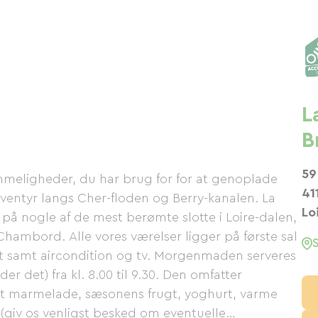
L
B
59
meligheder, du har brug for for at genoplade
41
eventyr langs Cher-floden og Berry-kanalen. La
Lo
 på nogle af de mest berømte slotte i Loire-dalen,
mbord. Alle vores værelser ligger på første sal
et samt aircondition og tv. Morgenmaden serveres
ader det) fra kl. 8.00 til 9.30. Den omfatter
vet marmelade, sæsonens frugt, yoghurt, varme
giv os venligst besked om eventuelle