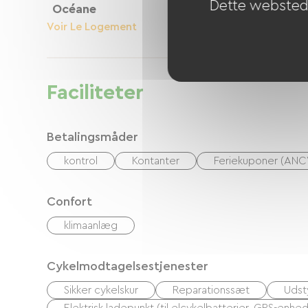
Dette websted 
Océane
Voir Le Logement
Faciliteter
Betalingsmåder
kontrol
Kontanter
Feriekuponer (ANC
Confort
klimaanlæg
Cykelmodtagelsestjenester
Sikker cykelskur
Reparationssæt
Udsty