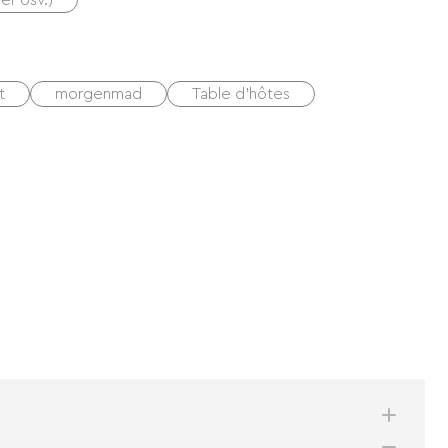
er osv.)
t
morgenmad
Table d'hôtes