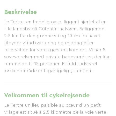
Beskrivelse
Le Tertre, en fredelig oase, ligger i hjertet af en
lille landsby på Cotentin-halvøen. Beliggende
2.5 km fra den grønne sti og 10 km fra havet,
tilbyder vi indkvartering og middag efter
reservation for vores gæsters komfort. Vi har 5
soveværelser med private badeværelser, der kan
rumme op til 15 personer. Et fuldt udstyret
køkkenområde er tilgængeligt, samt en
vaskemaskine. Vi har også en stor hytte med 15
senge, hvilket bringer den samlede kapacitet op
på maksimalt 30 personer. Et sikkert
Velkommen til cykelrejsende
opbevaringsområde er tilgængeligt til
Le Tertre un lieu paisible au cœur d'un petit
opbevaring og reparation af dine cykler, og der
village est situé à 2.5 kilomètre de la voie verte
er en vandhane til rengøring af dem. Du kan