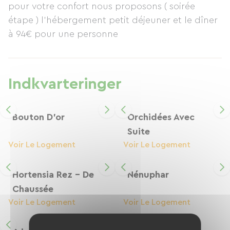
pour votre confort nous proposons ( soirée
nyde haven med terrasse og havemøbler,
étape ) l'hébergement petit déjeuner et le dîner
perfekt til afslapning, en drink, middag eller
à 94€ pour une personne
morgenmad. I hjertet af landsbyen anbefales en
kort gåtur rundt om dammen. Nærliggende
attraktioner inkluderer Château de Pirou fra det
12. århundrede, Lessay-klosteret og Coutances-
Indkvarteringer
katedralen og -haverne.
Bouton D'or
Orchidées Avec
Suite
Voir Le Logement
Voir Le Logement
Hortensia Rez - De
Nénuphar
Chaussée
Voir Le Logement
Voir Le Logement