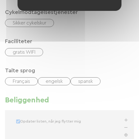
Cykelmodtagelsestjenester
Sikker cykelskur
Faciliteter
gratis WIFI
Talte sprog
Français
engelsk
spansk
Beliggenhed
Opdater listen, når jeg flytter mig