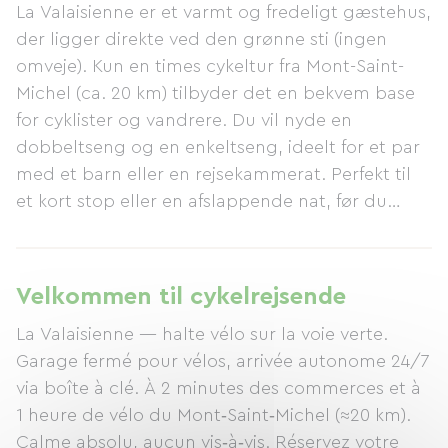
La Valaisienne er et varmt og fredeligt gæstehus,
der ligger direkte ved den grønne sti (ingen
omveje). Kun en times cykeltur fra Mont-Saint-
Michel (ca. 20 km) tilbyder det en bekvem base
for cyklister og vandrere. Du vil nyde en
dobbeltseng og en enkeltseng, ideelt for et par
med et barn eller en rejsekammerat. Perfekt til
et kort stop eller en afslappende nat, før du
fortsætter din rejse! Faciliteter designet til
cyklister og vandrere inkluderer: - Sikker
cykelopbevaring - Selvbetjent check-in døgnet
Velkommen til cykelrejsende
rundt via nøgleboks - Wi-Fi, ladepunkter til
La Valaisienne — halte vélo sur la voie verte.
batterier og lys - Meget rolig atmosfære, ingen
Garage fermé pour vélos, arrivée autonome 24/7
naboer med udsigt - 5 minutters gang til alle
via boîte à clé. À 2 minutes des commerces et à
butikker: bageri, minimarked, apotek,
1 heure de vélo du Mont‑Saint‑Michel (≈20 km).
aviskiosk/tobaksforretning, restaurant. Bemærk
Calme absolu, aucun vis‑à‑vis. Réservez votre
venligst: Værelset ligger på første sal, og der