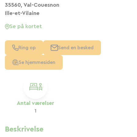
35560, Val-Couesnon
Ille-et-Vilaine
Se på kortet
Ring op
Send en besked
Se hjemmesiden
Antal værelser
1
Beskrivelse