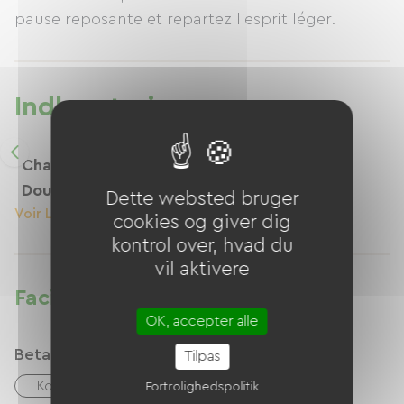
pause reposante et repartez l’esprit léger.
serveres ikke morgenmad.
Indkvartering
Chambre Triple - Lit
Double Et Lit Simple
Dette websted bruger
Voir Le Logement
cookies og giver dig
kontrol over, hvad du
vil aktivere
Faciliteter
OK, accepter alle
Betalingsmåder
Tilpas
Kontanter
Overførsel
Fortrolighedspolitik