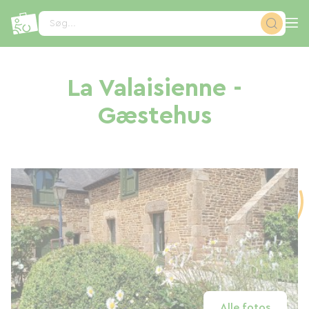
CCookie-styringspanel
Søg...
La Valaisienne -
Gæstehus
Alle fotos