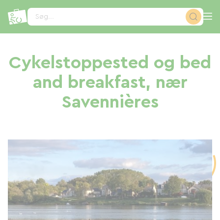
CCookie-styringspanel
Søg...
Cykelstoppested og bed
and breakfast, nær
Savennières