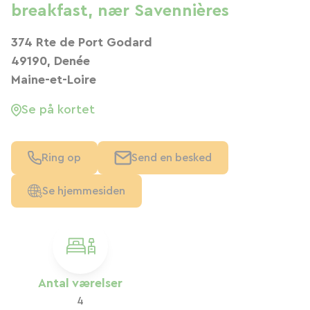
breakfast, nær Savennières
374 Rte de Port Godard
49190, Denée
Maine-et-Loire
Se på kortet
Ring op
Send en besked
Se hjemmesiden
Antal værelser
4