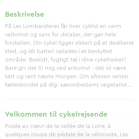
Beskrivelse
På Les Lombardières får hver cyklist en varm
velkomst og sans for detaljer, der gør hele
forskellen. Din cykel ligger sikkert på et dedikeret
sted, og dit batteri oplades i et beskyttet
område. Beskidt, fugtigt tøj i dine cykeltasker?
Bare giv det til mig ved ankomst - det vil være
tørt og rent næste morgen. Om aftenen venter
fællesbordet på dig: sæsonbestemt vegetarisk
eller fleksitarisk mad, markedsgrøntsager og
råvarer fra lokale Anjou-producenter. Da du
ankommer på cykel, er menuen designet med
Velkommen til cykelrejsende
dig i tankerne - for virkelig at lade op og komme
Posée au cœur de la vallée de la Loire, à
afsted på den rigtige fod. Fra kl. 17.00 til 20.00 er
quelques coups de pédale de la véloroute, Les
wellness-området åbent efter reservation. Næste