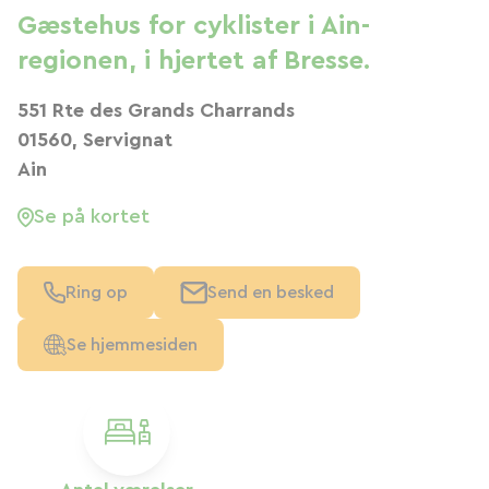
Gæstehus for cyklister i Ain-
regionen, i hjertet af Bresse.
551 Rte des Grands Charrands
01560, Servignat
Ain
Se på kortet
Ring op
Send en besked
Se hjemmesiden