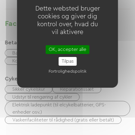
Dette websted bruger
cookies og giver dig
Faciliteter
kontrol over, hvad du
vil aktivere
Betalingsmåder
OK, accepter alle
Bank kort
Overførsel
kontrol
Kontanter
Udenlandsk valuta
Tilpas
Fortrolighedspolitik
Cykelmodtagelsestjenester
Sikker cykelskur
Reparationssæt
Udstyr til rengøring af cykler
Elektrisk ladepunkt (til elcykelbatterier, GPS-
enheder osv.)
Vaskerifaciliteter til rådighed (gratis eller betalt)