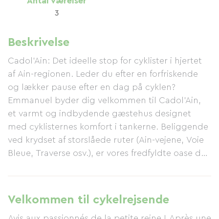
Antal værelser
3
Beskrivelse
Cadol'Ain: Det ideelle stop for cyklister i hjertet
af Ain-regionen. Leder du efter en forfriskende
og lækker pause efter en dag på cyklen?
Emmanuel byder dig velkommen til Cadol'Ain,
et varmt og indbydende gæstehus designet
med cyklisternes komfort i tankerne. Beliggende
ved krydset af storslåede ruter (Ain-vejene, Voie
Bleue, Traverse osv.), er vores fredfyldte oase det
perfekte tilflugtssted til at genoplade dine og
din cykels batterier. For din bekvemmelighed
kan du rejse med ro i sindet: vi tilbyder sikker
Velkommen til cykelrejsende
cykelopbevaring og alt hvad du behøver for at
Avis aux passionnés de la petite reine ! Après une