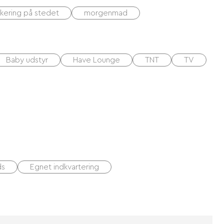
rkering på stedet
morgenmad
Baby udstyr
Have Lounge
TNT
TV
ds
Egnet indkvartering