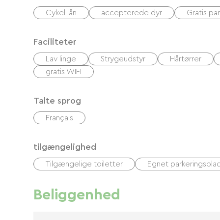
Cykel lån
accepterede dyr
Gratis pa
Faciliteter
Lav linge
Strygeudstyr
Hårtørrer
gratis WIFI
Talte sprog
Français
tilgængelighed
Tilgængelige toiletter
Egnet parkeringspla
Beliggenhed