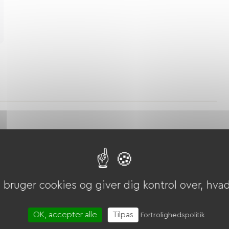
icnic område
Legeplads
Montgolfiere
bruger cookies og giver dig kontrol over, hvad 
ome / Petanquebane
Golf
equitation
OK, accepter alle
Tilpas
Fortrolighedspolitik