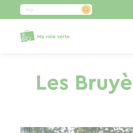
CCookie-styringspanel
Søg...
Les Bruyè