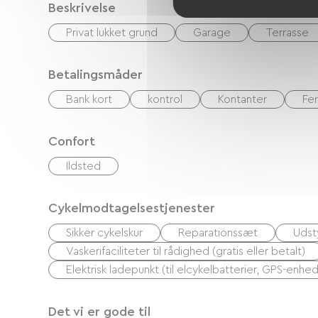
Beskrivelse
Privat lukket grund
Garage
Terrasse
Betalingsmåder
Bank kort
kontrol
Kontanter
Fe
Confort
Ildsted
Cykelmodtagelsestjenester
Sikker cykelskur
Reparationssæt
Udsty
Vaskerifaciliteter til rådighed (gratis eller betalt)
Elektrisk ladepunkt (til elcykelbatterier, GPS-enhed
Det vi er gode til