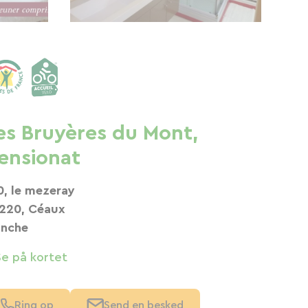
es Bruyères du Mont,
ensionat
0, le mezeray
220, Céaux
nche
Se på kortet
Ring op
Send en besked