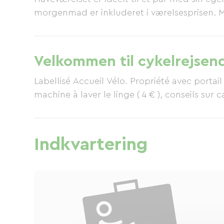
morgenmad er inkluderet i værelsesprisen. M
morgenmadspakke er tilgængelig efter anmodni
vandrere velkommen, som vil finde det udstyr
Velkommen til cykelrejsen
Labellisé Accueil Vélo. Propriété avec portail
machine à laver le linge ( 4 € ), conseils sur 
Indkvartering