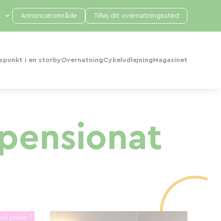
Annoncørområde
Tilføj dit overnatningssted
punkt i en storby
Overnatning
Cykeludlejning
Magasinet
 pensionat