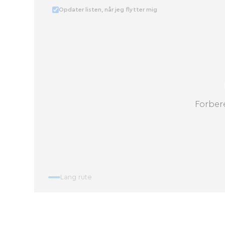
Opdater listen, når jeg flytter mig
Forbere
Lang rute