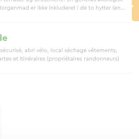
orgenmad er ikke inkluderet i de to hytter (en
ng). - Vi er altid glade for at byde cyklister og
 og de råd, de har brug for. Vi ses snart!
de
 sécurisé, abri vélo, local séchage vêtements,
cartes et itinéraires (propriétaires randonneurs)