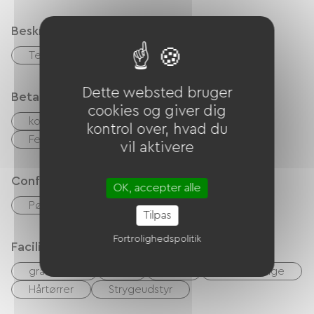
Beskrivelse
Terrasse
Privat lukket grund
Dette websted bruger
Betalingsmåder
cookies og giver dig
kontrol
Kontanter
kontrol over, hvad du
Feriekuponer (ANCV)
Overførsel
vil aktivere
Confort
OK, accepter alle
Pøle à bois
Tilpas
Fortrolighedspolitik
Faciliteter
gratis WIFI
TV
TNT
Have Lounge
Hårtørrer
Strygeudstyr