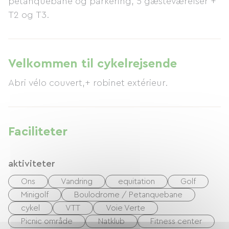
petanquebane og parkering, 5 gæsteværelser +
T2 og T3.
Velkommen til cykelrejsende
Abri vélo couvert,+ robinet extérieur.
Faciliteter
aktiviteter
Ons
Vandring
equitation
Golf
Minigolf
Boulodrome / Petanquebane
cykel
VTT
Voie Verte
Picnic område
Natklub
Fitness center