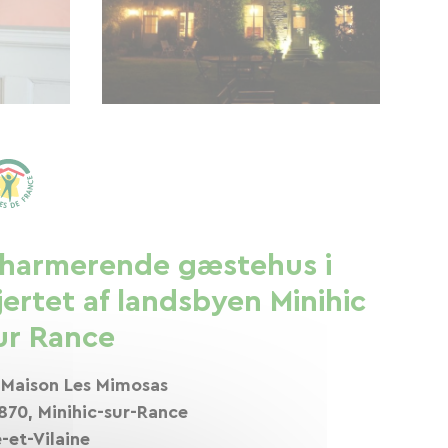
harmerende gæstehus i
jertet af landsbyen Minihic
ur Rance
 Maison Les Mimosas
870, Minihic-sur-Rance
e-et-Vilaine