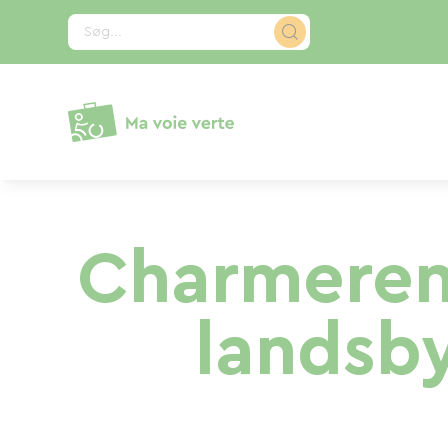
CCookie-styringspanel
Søg...
Charmerend
landsby