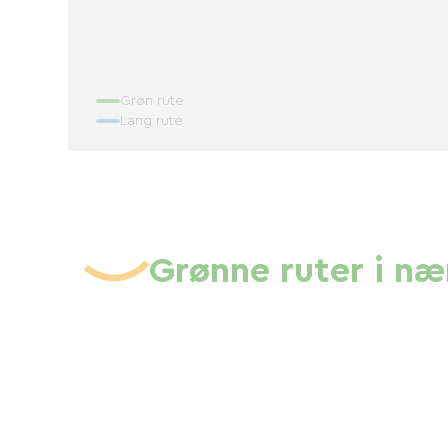
Grøn rute
Lang rute
Grønne ruter i n