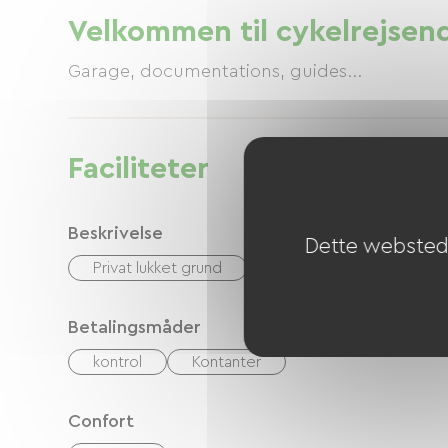
Velkommen til cykelrejsen
Garage, documentations, guides...
Faciliteter
Beskrivelse
Dette websted 
Privat lukket grund
Betalingsmåder
kontrol
Kontanter
Confort