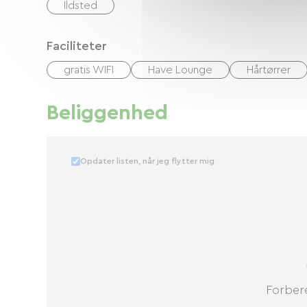
Ildsted
Faciliteter
gratis WIFI
Have Lounge
Hårtørrer
Beliggenhed
Opdater listen, når jeg flytter mig
Forbere