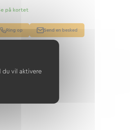
Se på kortet
Ring op
Send en besked
du vil aktivere