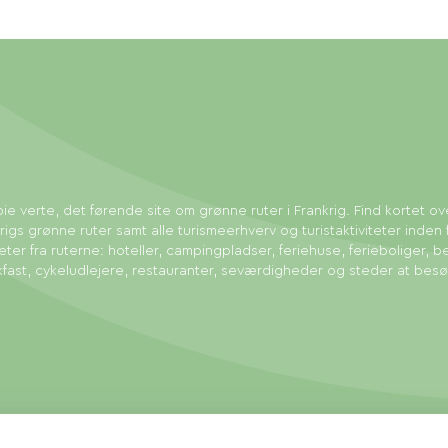
ie verte, det førende site om grønne ruter i Frankrig. Find kortet ov
rigs grønne ruter samt alle turismeerhverv og turistaktiviteter inden 
eter fra ruterne: hoteller, campingpladser, feriehuse, ferieboliger, b
fast, cykeludlejere, restauranter, seværdigheder og steder at bes