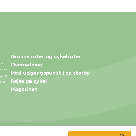
Grønne ruter og cykelruter
er
Overnatning
for 5
Med udgangspunkt i en storby
ed &
Rejse på cykel
øge.
Magasinet