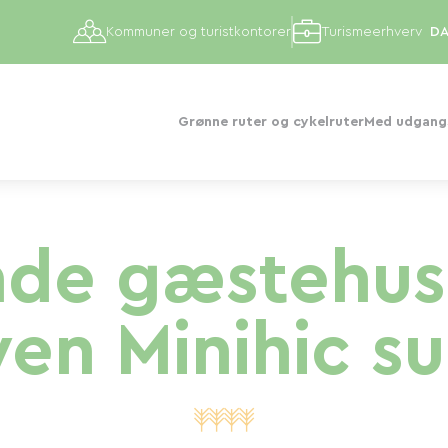
Kommuner og turistkontorer
Turismeerhverv
Grønne ruter og cykelruter
Med udgangs
e gæstehus i
en Minihic s