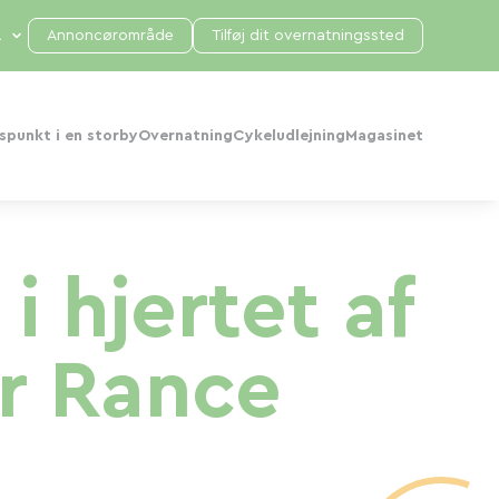
Annoncørområde
Tilføj dit overnatningssted
punkt i en storby
Overnatning
Cykeludlejning
Magasinet
 hjertet af
ur Rance