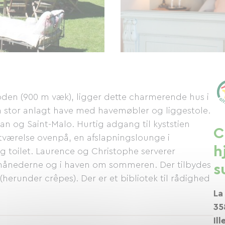
oden (900 m væk), ligger dette charmerende hus i
en stor anlagt have med havemøbler og liggestole.
an og Saint-Malo. Hurtig adgang til kyststien
C
værelse ovenpå, en afslapningslounge i
h
 toilet. Laurence og Christophe serverer
rmånederne og i haven om sommeren. Der tilbydes
s
herunder crêpes). Der er et bibliotek til rådighed
La
35
Ill