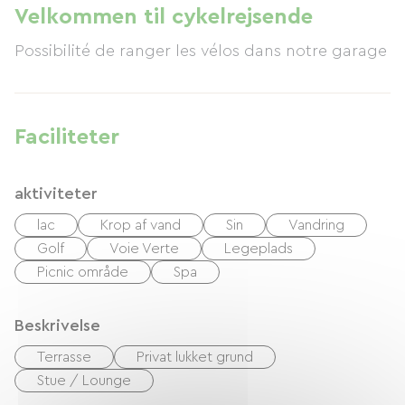
Velkommen til cykelrejsende
Possibilité de ranger les vélos dans notre garage
Faciliteter
aktiviteter
lac
Krop af vand
Sin
Vandring
Golf
Voie Verte
Legeplads
Picnic område
Spa
Beskrivelse
Terrasse
Privat lukket grund
Stue / Lounge