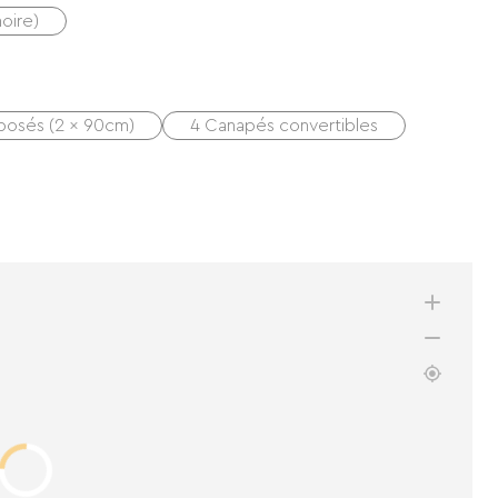
noire)
rposés (2 x 90cm)
4 Canapés convertibles