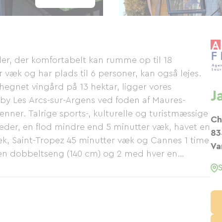
der, der komfortabelt kan rumme op til 18
r væk og har plads til 6 personer, kan også lejes.
hegnet vingård på 13 hektar, ligger vores
J
by Les Arcs-sur-Argens ved foden af ​​Maures-
venner. Talrige sports-, kulturelle og turistmæssige
Ch
keder, en flod mindre end 5 minutter væk, havet en
83
æk, Saint-Tropez 45 minutter væk og Cannes 1 time
Va
 en dobbeltseng (140 cm) og 2 med hver en
 er opbevaringsplads i alle soveværelser. Der er
lte håndvaske) og 4 toiletter. To store stuer på
ler, mini-stereoanlæg, borde, stole, sofaer,
ovn, mikrobølgeovn, gas- og keramisk kogeplade,
 vaskemaskine, kaffemaskine, elkedel, brødrister,