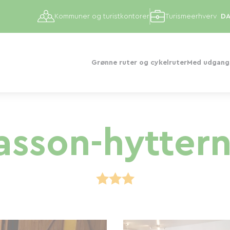
Kommuner og turistkontorer
Turismeerhverv
Grønne ruter og cykelruter
Med udgangs
asson-hytter