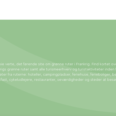
ie verte, det førende site om grønne ruter i Frankrig. Find kortet ov
rigs grønne ruter samt alle turismeerhverv og turistaktiviteter inden 
eter fra ruterne: hoteller, campingpladser, feriehuse, ferieboliger, b
fast, cykeludlejere, restauranter, seværdigheder og steder at bes