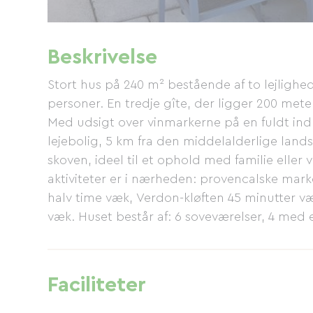
Beskrivelse
Stort hus på 240 m² bestående af to lejlighe
personer. En tredje gîte, der ligger 200 mete
Med udsigt over vinmarkerne på en fuldt ind
lejebolig, 5 km fra den middelalderlige lands
skoven, ideel til et ophold med familie eller 
aktiviteter er i nærheden: provencalske mar
halv time væk, Verdon-kløften 45 minutter v
væk. Huset består af: 6 soveværelser, 4 med
sovesofa, 2 køjesenge og en udtræksseng. Der
4 badeværelser (2 badekar, 3 brusere, 4 dobbe
40 og 60 m², hver udstyret med tv, dvd-afspil
Faciliteter
sofabord osv. To fuldt udstyrede køkkener: 
køleskab med stort frostrum, opvaskemaskine,