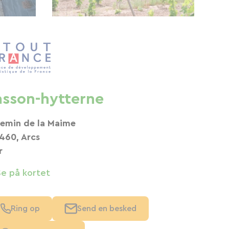
asson-hytterne
emin de la Maime
460, Arcs
r
Se på kortet
Ring op
Send en besked