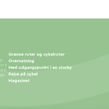
Grønne ruter og cykelruter
er
Overnatning
for 5
Med udgangspunkt i en storby
ed &
Rejse på cykel
øge.
Magasinet