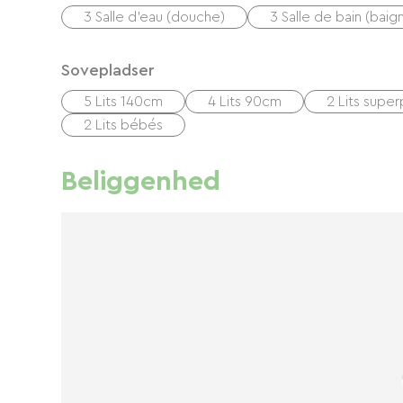
3 Salle d'eau (douche)
3 Salle de bain (baig
Sovepladser
5 Lits 140cm
4 Lits 90cm
2 Lits supe
2 Lits bébés
Beliggenhed