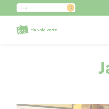
CCookie-styringspanel
Søg...
J