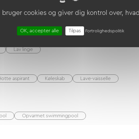
er inkluderet
Rengøring med tillæg
bruger cookies og giver dig kontrol over, hvad 
OK, accepter alle
Tilpas
Fortrolighedspolitik
D afspiller
Hi-fi-system
Barbecue
Lav linge
Hotte aspirant
Køleskab
Lave-vaisselle
ool
Opvarmet swimmingpool