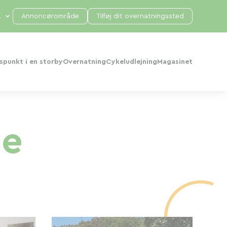
Annoncørområde
Tilføj dit overnatningssted
punkt i en storby
Overnatning
Cykeludlejning
Magasinet
ne