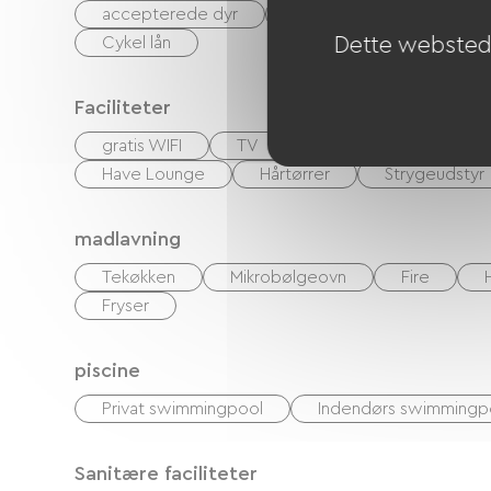
accepterede dyr
Sengelinned og håndklæd
Dette websted 
Cykel lån
Faciliteter
gratis WIFI
TV
Kabel/satellit
DV
Have Lounge
Hårtørrer
Strygeudstyr
madlavning
Tekøkken
Mikrobølgeovn
Fire
Fryser
piscine
Privat swimmingpool
Indendørs swimmingp
Sanitære faciliteter