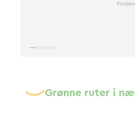
Forbere
Grøn rute
Grønne ruter i n