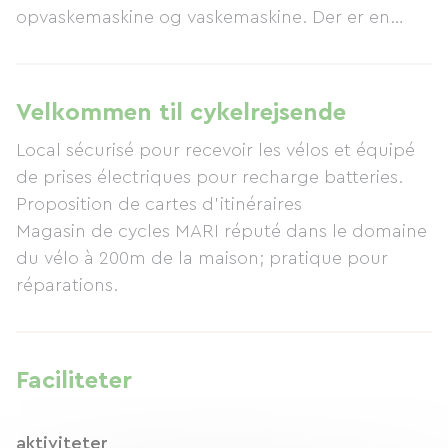
opvaskemaskine og vaskemaskine. Der er en
aflåselig udbygning til cykler med ladepunkter
til batterier. MARI cykelbutikken ligger 200 m
væk.
Velkommen til cykelrejsende
Local sécurisé pour recevoir les vélos et équipé
de prises électriques pour recharge batteries.
Proposition de cartes d'itinéraires
Magasin de cycles MARI réputé dans le domaine
du vélo à 200m de la maison; pratique pour
réparations.
Faciliteter
aktiviteter