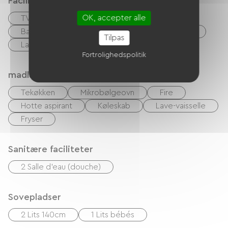
Faciliteter
OK, accepter alle
TV
TNT
Have Lounge
Baby udstyr
Hårtørrer
Strygeudstyr
Tilpas
Lav linge
Fortrolighedspolitik
madlavning
Tekøkken
Mikrobølgeovn
Fire
Hotte aspirant
Køleskab
Lave-vaisselle
Fryser
Sanitære faciliteter
2 Salle d'eau (douche)
Sovepladser
2 Lits 140cm
1 Lits bébés