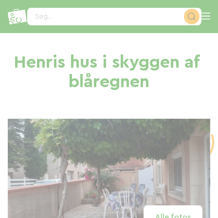
CCookie-styringspanel
Søg...
Henris hus i skyggen af ​​
blåregnen
Alle fotos