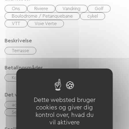
Ons
Riviere
Vandring
Golf
Boulodrome / Petanquebane
cykel
VTT
Voie Verte
Beskrivelse
Terrasse
Betalingsmåder
Kontanter
Overførsel
Det vi er gode til
Dette websted bruger
accepterede dyr
cookies og giver dig
Sengelinned og håndklæder inkluderet
kontrol over, hvad du
vil aktivere