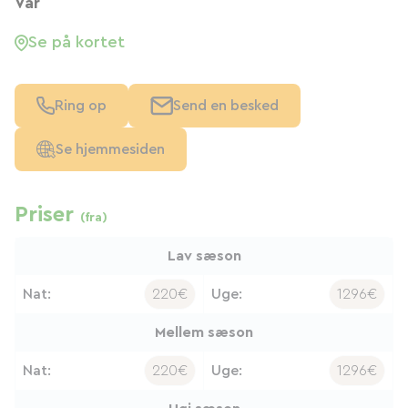
Var
Se på kortet
Ring op
Send en besked
Se hjemmesiden
Priser
(fra)
Lav sæson
Nat:
220€
Uge:
1296€
Mellem sæson
Nat:
220€
Uge:
1296€