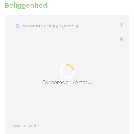
Beliggenhed
Opdater listen, når jeg flytter mig
Forbereder kortet...
Lang rute