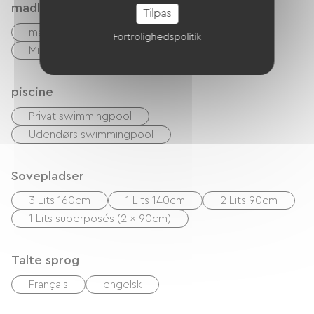
madlavning
Tilpas
madlavning
Køleskab
Fryser
Fortrolighedspolitik
Mikrobølgeovn
Fire
piscine
Privat swimmingpool
Udendørs swimmingpool
Sovepladser
3 Lits 160cm
1 Lits 140cm
2 Lits 90cm
1 Lits superposés (2 x 90cm)
Talte sprog
Français
engelsk