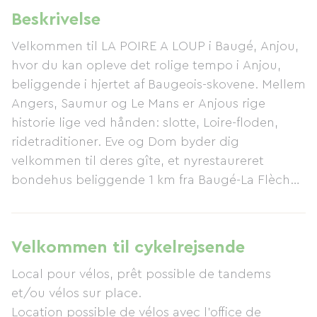
Beskrivelse
Velkommen til LA POIRE A LOUP i Baugé, Anjou,
hvor du kan opleve det rolige tempo i Anjou,
beliggende i hjertet af Baugeois-skovene. Mellem
Angers, Saumur og Le Mans er Anjous rige
historie lige ved hånden: slotte, Loire-floden,
ridetraditioner. Eve og Dom byder dig
velkommen til deres gîte, et nyrestaureret
bondehus beliggende 1 km fra Baugé-La Flèche-
Le Lude-ruten. Nyd swimmingpoolen og den
udendørs spa, perfekt til afslapning efter en
cykeltur eller blot til din egen fornøjelse. Gîten
Velkommen til cykelrejsende
tilbyder 220 m² boligareal og er udstyret til
Local pour vélos, prêt possible de tandems
komfortabelt at rumme en gruppe på 15
et/ou vélos sur place.
personer. I nærheden finder du adskillige
Location possible de vélos avec l'office de
vandrestier, to golfbaner og et ridecenter.