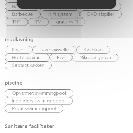
Hårtørrer
Baby udstyr
Have Lounge
Barbecue
Hi-fi-system
DVD afspiller
TNT
TV
gratis WIFI
madlavning
Fryser
Lave-vaisselle
Køleskab
Hotte aspirant
Fire
Mikrobølgeovn
Separat køkken
piscine
Opvarmet swimmingpool
Indendørs swimmingpool
Privat swimmingpool
Sanitære faciliteter