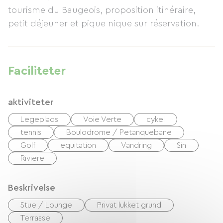
tourisme du Baugeois, proposition itinéraire,
petit déjeuner et pique nique sur réservation.
Faciliteter
aktiviteter
Legeplads
Voie Verte
cykel
tennis
Boulodrome / Petanquebane
Golf
equitation
Vandring
Sin
Riviere
Beskrivelse
Stue / Lounge
Privat lukket grund
Terrasse