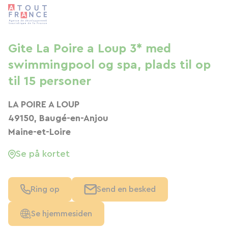
Gite La Poire a Loup 3* med
swimmingpool og spa, plads til op
til 15 personer
LA POIRE A LOUP
49150, Baugé-en-Anjou
Maine-et-Loire
Se på kortet
Ring op
Send en besked
Se hjemmesiden