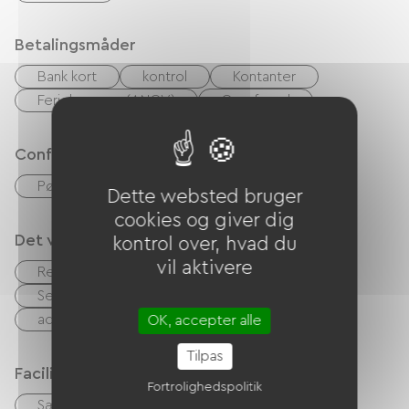
Betalingsmåder
Bank kort
kontrol
Kontanter
Feriekuponer (ANCV)
Overførsel
Confort
Pøle à bois
Dette websted bruger
cookies og giver dig
Det vi er gode til
kontrol over, hvad du
vil aktivere
Rengøring med tillæg
Sengelinned og håndklæder inkluderet
accepterede dyr
Cykeludlejning
OK, accepter alle
Tilpas
Faciliteter
Fortrolighedspolitik
Sæt linge
Lav linge
Strygeudstyr