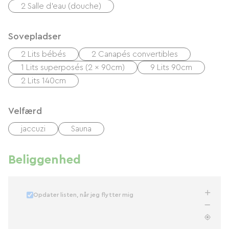
2 Salle d'eau (douche)
Sovepladser
2 Lits bébés
2 Canapés convertibles
1 Lits superposés (2 x 90cm)
9 Lits 90cm
2 Lits 140cm
Velfærd
jaccuzi
Sauna
Beliggenhed
Opdater listen, når jeg flytter mig