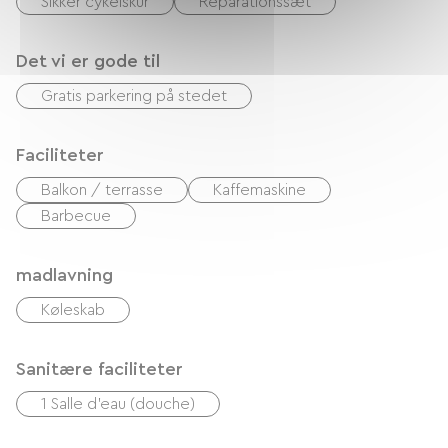
Sikker cykelskur
Reparationssæt
Det vi er gode til
Gratis parkering på stedet
Faciliteter
Balkon / terrasse
Kaffemaskine
Barbecue
madlavning
Køleskab
Sanitære faciliteter
1 Salle d'eau (douche)