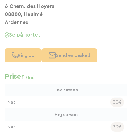
6 Chem. des Hoyers
08800, Haulmé
Ardennes
Se på kortet
Ring op
Send en besked
Priser
(fra)
Lav sæson
Nat:
30€
Høj sæson
Nat:
32€