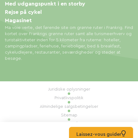
Med udgangspunkt i en storby
Rejse på cykel
Magasinet
Ma voie verte, det førende site om grønne ruter i Frankrig. Find
kortet over Frankrigs grønne ruter samt alle turismeerhverv og
turistaktiviteter inden for 5 kilometer fra ruterne: hoteller,
campingpladser, feriehuse, ferieboliger, bed & breakfast,
cykeludlejere, restauranter, seværdigheder og steder at
besøge.
Juridiske oplysninger
Privatlivspolitik
Almindelige salgsbetingelser
Sitemap
Administration af cookies
Udført af: Mill, Privas
Laissez-vous guider