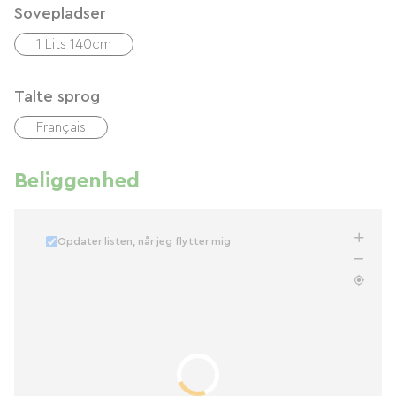
Sovepladser
1 Lits 140cm
Talte sprog
Français
Beliggenhed
Opdater listen, når jeg flytter mig