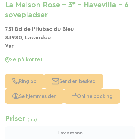
La Maison Rose - 3* - Havevilla - 6
sovepladser
751 Bd de l'Hubac du Bleu
83980, Lavandou
Var
Se på kortet
Ring op
Send en besked
Se hjemmesiden
Online booking
Priser
(fra)
Lav sæson