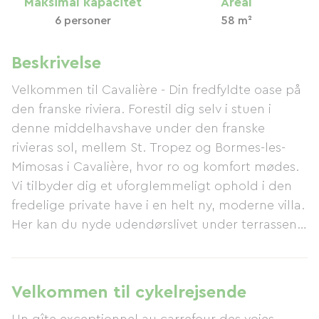
Maksimal kapacitet
Areal
6 personer
58 m²
Beskrivelse
Velkommen til Cavalière - Din fredfyldte oase på
den franske riviera. Forestil dig selv i stuen i
denne middelhavshave under den franske
rivieras sol, mellem St. Tropez og Bormes-les-
Mimosas i Cavalière, hvor ro og komfort mødes.
Vi tilbyder dig et uforglemmeligt ophold i den
fredelige private have i en helt ny, moderne villa.
Her kan du nyde udendørslivet under terrassen
med plancha-grill, omgivet af en blomsterfyldt
have under oliventræer; lige så meget som
indendørslivet, i en stor, lys stue, der åbner ud til
Velkommen til cykelrejsende
et rummeligt køkken med to store, kølige