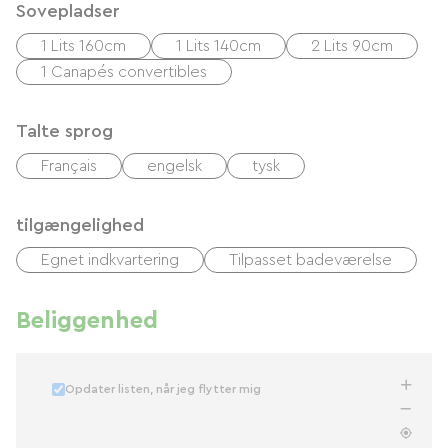
Sovepladser
1 Lits 160cm
1 Lits 140cm
2 Lits 90cm
1 Canapés convertibles
Talte sprog
Français
engelsk
tysk
tilgængelighed
Egnet indkvartering
Tilpasset badeværelse
Beliggenhed
Opdater listen, når jeg flytter mig