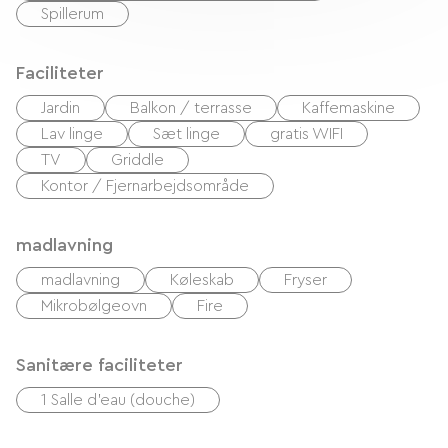
Spillerum
Faciliteter
Jardin
Balkon / terrasse
Kaffemaskine
Lav linge
Sæt linge
gratis WIFI
TV
Griddle
Kontor / Fjernarbejdsområde
madlavning
madlavning
Køleskab
Fryser
Mikrobølgeovn
Fire
Sanitære faciliteter
1 Salle d'eau (douche)