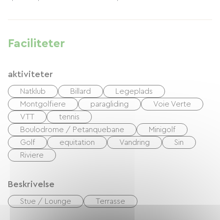
Faciliteter
aktiviteter
Natklub
Billard
Legeplads
Montgolfiere
paragliding
Voie Verte
VTT
tennis
Boulodrome / Petanquebane
Minigolf
Golf
equitation
Vandring
Sin
Riviere
Beskrivelse
Stue / Lounge
Terrasse