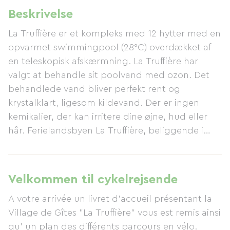
Beskrivelse
La Truffière er et kompleks med 12 hytter med en
opvarmet swimmingpool (28°C) overdækket af
en teleskopisk afskærmning. La Truffière har
valgt at behandle sit poolvand med ozon. Det
behandlede vand bliver perfekt rent og
krystalklart, ligesom kildevand. Der er ingen
kemikalier, der kan irritere dine øjne, hud eller
hår. Ferielandsbyen La Truffière, beliggende i
skovklædte bakker, er ideelt beliggende i hjertet
af Périgord Noir-regionen, nær Sarlat-la-Canéda
og Souillac i Lot-Quercy-dalen. Disse fredelige
Velkommen til cykelrejsende
omgivelser er en vidunderlig base for at udforske
A votre arrivée un livret d'accueil présentant la
de kulturelle, sportslige og gastronomiske skatte
Village de Gîtes "La Truffière" vous est remis ainsi
i vores smukke region. Ferielandsbyen ligger
qu' un plan des différents parcours en vélo.
også tæt på adskillige vandrestier.