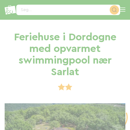
CCookie-styringspanel
Søg...
Feriehuse i Dordogne
med opvarmet
swimmingpool nær
Sarlat