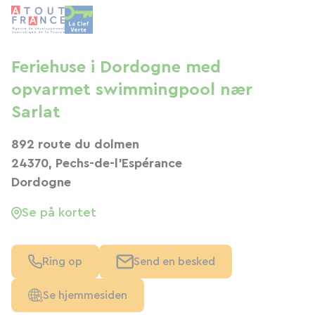
Feriehuse i Dordogne med
opvarmet swimmingpool nær
Sarlat
892 route du dolmen
24370, Pechs-de-l'Espérance
Dordogne
Se på kortet
Ring op
Send en besked
Se hjemmesiden