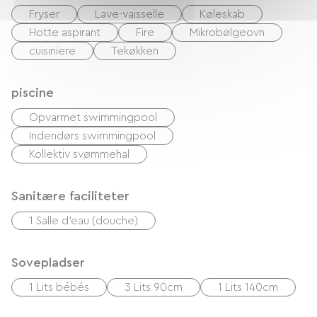
Fryser
Lave-vaisselle
Køleskab
Hotte aspirant
Fire
Mikrobølgeovn
cuisiniere
Tekøkken
piscine
Opvarmet swimmingpool
Indendørs swimmingpool
Kollektiv svømmehal
Sanitære faciliteter
1 Salle d'eau (douche)
Sovepladser
1 Lits bébés
3 Lits 90cm
1 Lits 140cm