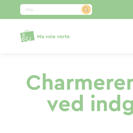
CCookie-styringspanel
Søg...
Charmeren
ved ind