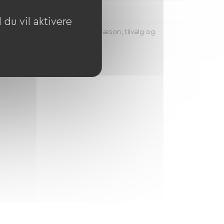
ge:
1970€
du vil aktivere
serne kan variere afhængigt af sæson, tilvalg og
oldets længde.