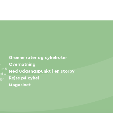
Grønne ruter og cykelruter
er
Overnatning
for 5
Med udgangspunkt i en storby
ed &
Rejse på cykel
øge.
Magasinet