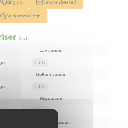
Ring op
Send en besked
Se hjemmesiden
riser
(fra)
Lav sæson
ge:
1130€
Mellem sæson
ge:
1410€
Høj sæson
ge:
1690€
Meget høj sæson