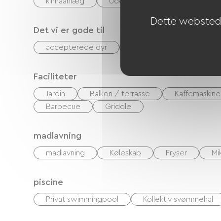
klimaanlæg
Udendørs spiseplads
Dette websted 
Det vi er gode til
accepterede dyr
Gratis parkering på stede
Faciliteter
Jardin
Balkon / terrasse
Kaffemaskine
Barbecue
Griddle
madlavning
madlavning
Køleskab
Fryser
Mi
piscine
Privat swimmingpool
Kollektiv svømmehal