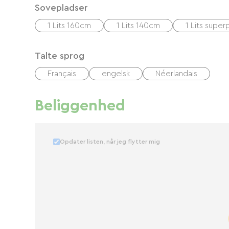
Sovepladser
1 Lits 160cm
1 Lits 140cm
1 Lits supe
Talte sprog
Français
engelsk
Néerlandais
Beliggenhed
Opdater listen, når jeg flytter mig