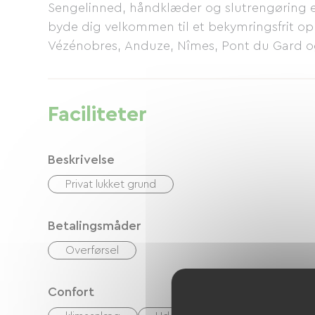
Sengelinned, håndklæder og slutrengøring er 
byde dig velkommen til et bekymringsfrit op
Vézénobres, Anduze, Nîmes, Pont du Gard og 
kulturarvsentusiaster og cyklister!
Faciliteter
Beskrivelse
Privat lukket grund
Betalingsmåder
Overførsel
Confort