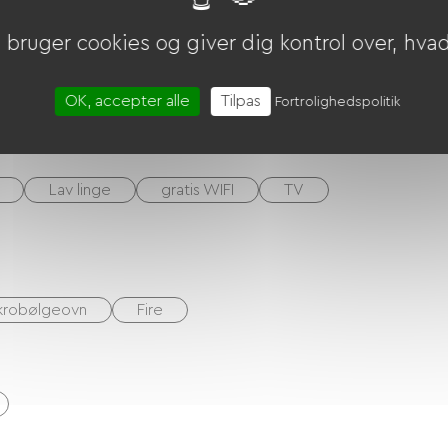
U
bruger cookies og giver dig kontrol over, hvad 
Pri
oph
t
OK, accepter alle
Tilpas
Fortrolighedspolitik
Lav linge
gratis WIFI
TV
krobølgeovn
Fire