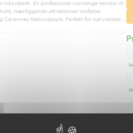
inkluderet. En professionel concierge-service vil
hold. Nærliggende attraktioner omfatter
Cévennes Nationalpark. Perfekt for naturelskere,
P
U
U
U