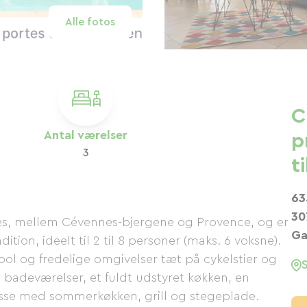
Alle fotos
C
Antal værelser
p
3
t
63
30
nes, mellem Cévennes-bjergene og Provence, og er
Ga
ion, ideelt til 2 til 8 personer (maks. 6 voksne).
ool og fredelige omgivelser tæt på cykelstier og
2 badeværelser, et fuldt udstyret køkken, en
asse med sommerkøkken, grill og stegeplade.