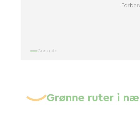
Forbere
Grøn rute
Grønne ruter i n