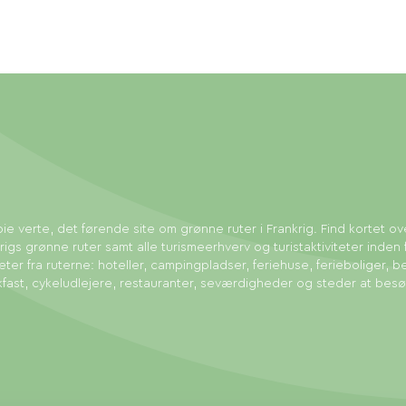
ie verte, det førende site om grønne ruter i Frankrig. Find kortet ov
rigs grønne ruter samt alle turismeerhverv og turistaktiviteter inden 
eter fra ruterne: hoteller, campingpladser, feriehuse, ferieboliger, b
fast, cykeludlejere, restauranter, seværdigheder og steder at bes