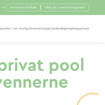
Annoncørområde
Tilføj dit overnatningssted
punkt i en storby
Overnatning
Cykeludlejning
Magasinet
rivat pool
vennerne