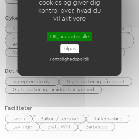
cookies og giver dig
kontrol over, hvad du
Cykelmodtagelsestjenester
vil aktivere
Reparationssæt
Udstyr til rengøring af cykler
OK, accepter alle
Elektrisk ladepunkt (til elcykelbatterier, GPS-
enheder osv.)
Tilpas
Vaskerifaciliteter til rådighed (gratis eller betalt)
Fortrolighedspolitik
Det vi er gode til
accepterede dyr
Gratis parkering på stedet
Gratis parkering i umiddelbar nærhed
Faciliteter
Jardin
Balkon / terrasse
Kaffemaskine
Lav linge
gratis WIFI
Barbecue