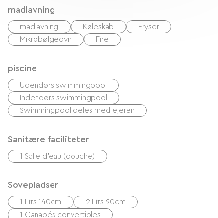
madlavning
madlavning
Køleskab
Fryser
Mikrobølgeovn
Fire
piscine
Udendørs swimmingpool
Indendørs swimmingpool
Swimmingpool deles med ejeren
Sanitære faciliteter
1 Salle d'eau (douche)
Sovepladser
1 Lits 140cm
2 Lits 90cm
1 Canapés convertibles