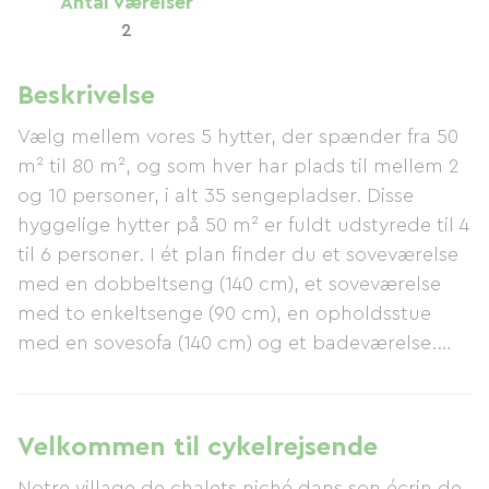
Antal værelser
2
Beskrivelse
Vælg mellem vores 5 hytter, der spænder fra 50
m² til 80 m², og som hver har plads til mellem 2
og 10 personer, i alt 35 sengepladser. Disse
hyggelige hytter på 50 m² er fuldt udstyrede til 4
til 6 personer. I ét plan finder du et soveværelse
med en dobbeltseng (140 cm), et soveværelse
med to enkeltsenge (90 cm), en opholdsstue
med en sovesofa (140 cm) og et badeværelse.
Køkkenområdet giver dig mulighed for at
tilberede måltider med alt nødvendigt udstyr til
6 personer. Nyd dine måltider udendørs og grill,
Velkommen til cykelrejsende
eller lav mad indendørs!
Notre village de chalets niché dans son écrin de