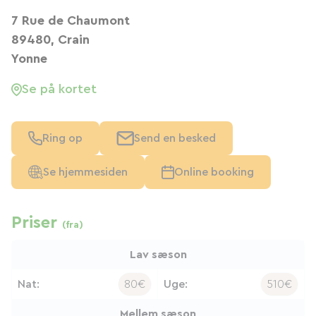
7 Rue de Chaumont
89480, Crain
Yonne
Se på kortet
Ring op
Send en besked
Se hjemmesiden
Online booking
Priser
(fra)
Lav sæson
Nat:
80€
Uge:
510€
Mellem sæson