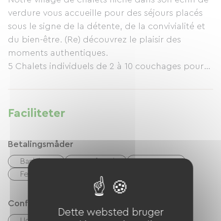
verdure vous accueille pour des séjours placés
sous le signe de la détente, de la convivialité et
du bien-être. (Re) découvrez le plaisir des
moments authentiques.
5 Chalets individuels de 2 à 10 couchages pour
une capacité d'accueil totale de 35 personnes
Piscine, ping-pong, babyfoot, jeux d'extérieur,
BBQ sont autant d'équipement parmi bien
Faciliteter
d'autres pour passer un agréable séjour
Betalingsmåder
Bank kort
Overførsel
Kontanter
Feriekuponer (ANCV)
Confort
Dette websted bruger
Udendørs spiseplads