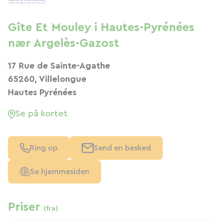
Gîte Et Mouley i Hautes-Pyrénées
nær Argelès-Gazost
17 Rue de Sainte-Agathe
65260, Villelongue
Hautes Pyrénées
Se på kortet
Ring op
Send en besked
Se hjemmesiden
Priser
(fra)