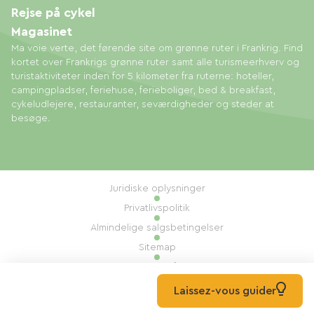
Rejse på cykel
Magasinet
Ma voie verte, det førende site om grønne ruter i Frankrig. Find
kortet over Frankrigs grønne ruter samt alle turismeerhverv og
turistaktiviteter inden for 5 kilometer fra ruterne: hoteller,
campingpladser, feriehuse, ferieboliger, bed & breakfast,
cykeludlejere, restauranter, seværdigheder og steder at
besøge.
Juridiske oplysninger
Privatlivspolitik
Almindelige salgsbetingelser
Sitemap
Administration af cookies
Udført af: Mill, Privas
Laissez-vous guider
© 2026 Ma Voie Verte Alle rettigheder forbeholdes