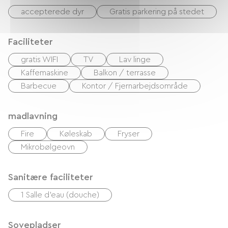
accepterede dyr
Gratis parkering på stedet
Faciliteter
gratis WIFI
TV
Lav linge
Kaffemaskine
Balkon / terrasse
Barbecue
Kontor / Fjernarbejdsområde
madlavning
Fire
Køleskab
Fryser
Mikrobølgeovn
Sanitære faciliteter
1 Salle d'eau (douche)
Sovepladser