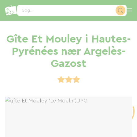
CCookie-styringspanel
Søg...
Gîte Et Mouley i Hautes-
Pyrénées nær Argelès-
Gazost