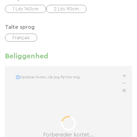
1 Lits 160cm
2 Lits 90cm
Talte sprog
Français
Beliggenhed
Opdater listen, når jeg flytter mig
Forbereder kortet...