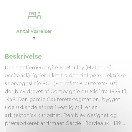
Antal værelser
2
Beskrivelse
Den trestjernede gîte Et Mouley (Møllen på
occitansk) ligger 3 km fra den tidligere elektriske
sporvognslinje PCL (Pierrefitte-Cauterets-Luz),
der blev drevet af Compagnie du Midi fra 1898 til
1949. Den gamle Cauterets-togstation, bygget
udelukkende af træ i vestlig stil, er en
arkitektonisk kuriositet. Den blev designet og
præfabrikeret af firmaet Carde i Bordeaux i 1897
og samlet igen på to måneder som et byggesæt