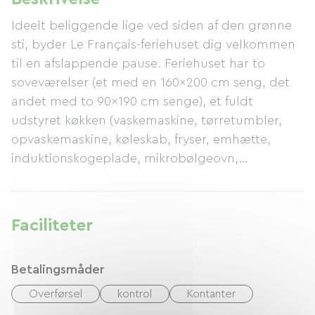
Ideelt beliggende lige ved siden af ​​den grønne
sti, byder Le Français-feriehuset dig velkommen
til en afslappende pause. Feriehuset har to
soveværelser (et med en 160x200 cm seng, det
andet med to 90x190 cm senge), et fuldt
udstyret køkken (vaskemaskine, tørretumbler,
opvaskemaskine, køleskab, fryser, emhætte,
induktionskogeplade, mikrobølgeovn,
filterkaffemaskine, Tassimo-maskine, airfryer,
brødrister osv.), en rummelig stue/spisestue, et
brusebad og et toilet. Der er en garage til
Faciliteter
rådighed samt et udendørs område med
havemøbler, to liggestole og en grill. En privat
Betalingsmåder
parkeringsplads med videoovervågning er
placeret foran bygningen.
Overførsel
kontrol
Kontanter