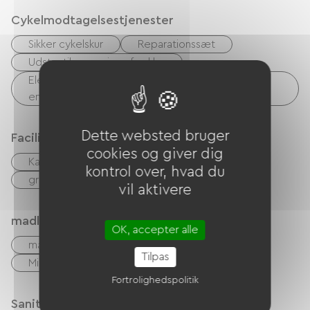
Cykelmodtagelsestjenester
Sikker cykelskur
Reparationssæt
Udstyr til rengøring af cykler
Elektrisk ladepunkt (til elcykelbatterier, GPS-
enheder osv.)
Dette websted bruger
Faciliteter
cookies og giver dig
Kaffemaskine
Lav linge
Sæt linge
kontrol over, hvad du
gratis WIFI
TV
vil aktivere
madlavning
OK, accepter alle
madlavning
Køleskab
Fryser
Tilpas
Mikrobølgeovn
Fire
Fortrolighedspolitik
Sanitære faciliteter