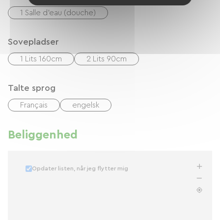
1 Salle d'eau (douche)
Sovepladser
1 Lits 160cm
2 Lits 90cm
Talte sprog
Français
engelsk
Beliggenhed
Opdater listen, når jeg flytter mig