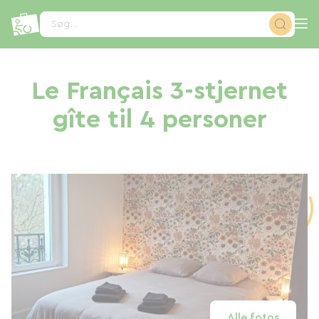
CCookie-styringspanel
Søg...
Le Français 3-stjernet
gîte til 4 personer
Alle fotos