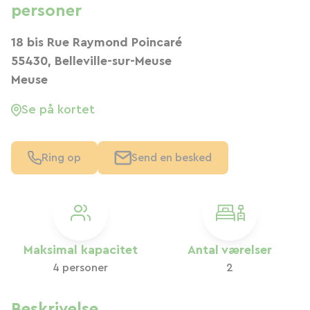
personer
18 bis Rue Raymond Poincaré
55430, Belleville-sur-Meuse
Meuse
Se på kortet
Ring op
Send en besked
Maksimal kapacitet
Antal værelser
4 personer
2
Beskrivelse