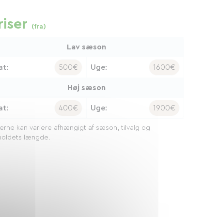
riser
(fra)
Lav sæson
at:
500€
Uge:
1600€
Høj sæson
at:
400€
Uge:
1900€
serne kan variere afhængigt af sæson, tilvalg og
oldets længde.