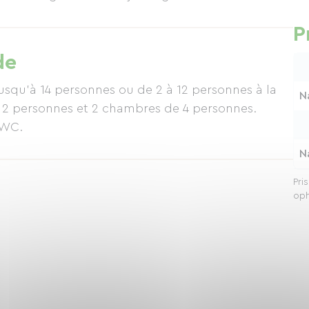
eje af sengelinned.
P
de
jusqu'à 14 personnes ou de 2 à 12 personnes à la
N
2 personnes et 2 chambres de 4 personnes.
 WC.
N
Pri
oph