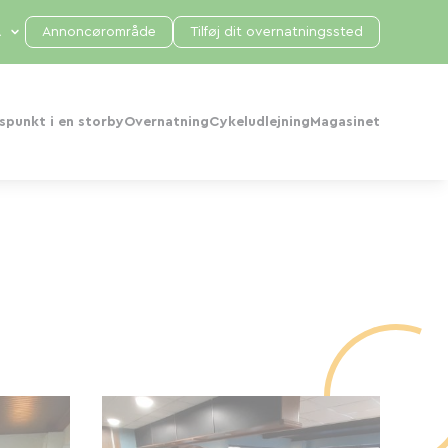
Annoncørområde
Tilføj dit overnatningssted
punkt i en storby
Overnatning
Cykeludlejning
Magasinet