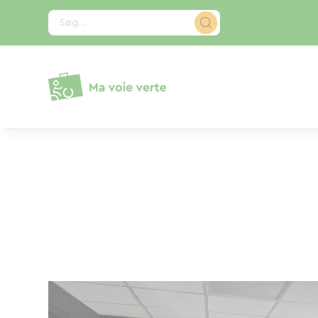
CCookie-styringspanel
Søg...