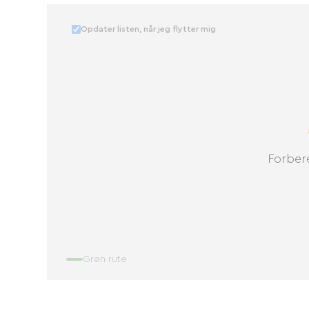
Opdater listen, når jeg flytter mig
Forbere
Grøn rute