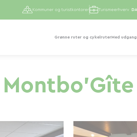
Kommuner og turistkontorer
Turismeerhverv
Grønne ruter og cykelruter
Med udgangs
Montbo'Gîte