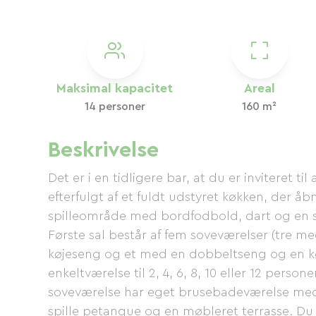
Maksimal kapacitet
Areal
14 personer
160 m²
Beskrivelse
Det er i en tidligere bar, at du er inviteret ti
efterfulgt af et fuldt udstyret køkken, der åb
spilleområde med bordfodbold, dart og en spi
Første sal består af fem soveværelser (tre
køjeseng og et med en dobbeltseng og en køje
enkeltværelse til 2, 4, 6, 8, 10 eller 12 perso
soveværelse har eget brusebadeværelse med t
spille petanque og en møbleret terrasse. Du