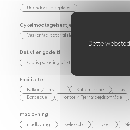
Udendørs spiseplads
Cykelmodtagelsestjenester
Vaskerifaciliteter til rådighed (gratis eller betalt)
Dette websted 
Det vi er gode til
Gratis parkering på stedet
Spillerum
Faciliteter
Balkon / terrasse
Kaffemaskine
Lav l
Barbecue
Kontor / Fjernarbejdsområde
madlavning
madlavning
Køleskab
Fryser
Mi