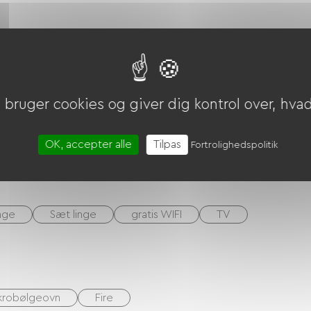
bruger cookies og giver dig kontrol over, hvad 
OK, accepter alle
Tilpas
Fortrolighedspolitik
inge
Sæt linge
gratis WIFI
TV
krobølgeovn
Fire