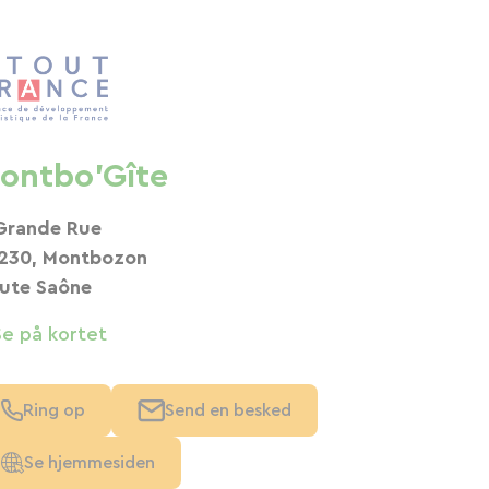
ontbo'Gîte
Grande Rue
230, Montbozon
ute Saône
Se på kortet
Ring op
Send en besked
Se hjemmesiden