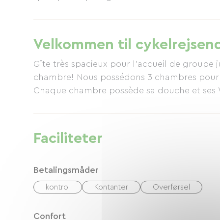
ekstra gebyr; håndklæder leveres gratis ved l
Velkommen til cykelrejsen
Gîte très spacieux pour l'accueil de groupe 
chambre! Nous possédons 3 chambres pour 
Chaque chambre possède sa douche et ses
Faciliteter
Betalingsmåder
kontrol
Kontanter
Overførsel
Confort