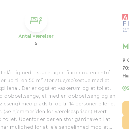
Antal værelser
5
M
9 
70
l at slå dig ned. I stueetagen finder du en entré
Ha
ner ud til en 50 m² stor stue/spisestue med et
llehal. Der er også et vaskerum og et toilet.
 med dobbeltsenge, et med en dobbeltseng og en
seng) med plads til op til 14 personer eller et
ner. (Se hjemmesiden for værelsespriser.) Hvert
oilet. Udenfor er der en stor gårdhave til at
 har mulighed for at leje sengelinned mod et