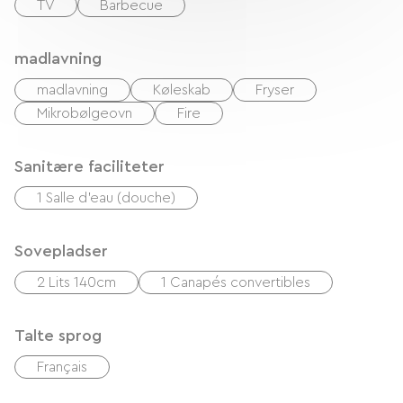
TV
Barbecue
madlavning
madlavning
Køleskab
Fryser
Mikrobølgeovn
Fire
Sanitære faciliteter
1 Salle d'eau (douche)
Sovepladser
2 Lits 140cm
1 Canapés convertibles
Talte sprog
Français