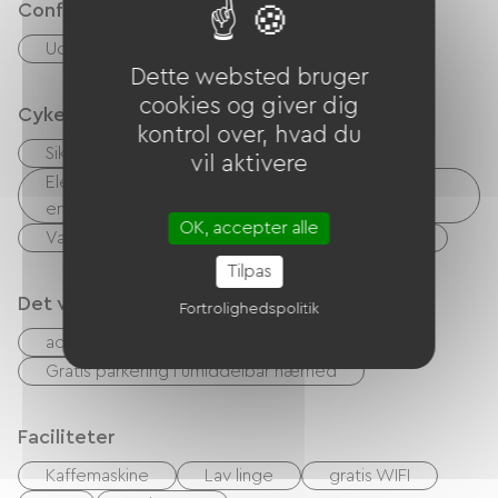
Confort
Udendørs spiseplads
Dette websted bruger
cookies og giver dig
Cykelmodtagelsestjenester
kontrol over, hvad du
Sikker cykelskur
vil aktivere
Elektrisk ladepunkt (til elcykelbatterier, GPS-
enheder osv.)
OK, accepter alle
Vaskerifaciliteter til rådighed (gratis eller betalt)
Tilpas
Det vi er gode til
Fortrolighedspolitik
accepterede dyr
Gratis parkering i umiddelbar nærhed
Faciliteter
Kaffemaskine
Lav linge
gratis WIFI