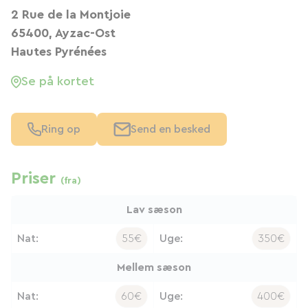
2 Rue de la Montjoie
65400, Ayzac-Ost
Hautes Pyrénées
Se på kortet
Ring op
Send en besked
Priser
(fra)
Lav sæson
Nat:
55€
Uge:
350€
Mellem sæson
Nat:
60€
Uge:
400€